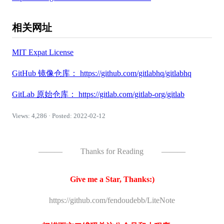
相关网址
MIT Expat License
GitHub 镜像仓库： https://github.com/gitlabhq/gitlabhq
GitLab 原始仓库： https://gitlab.com/gitlab-org/gitlab
Views: 4,286 · Posted: 2022-02-12
———
Thanks for Reading
———
Give me a Star, Thanks:)
https://github.com/fendoudebb/LiteNote