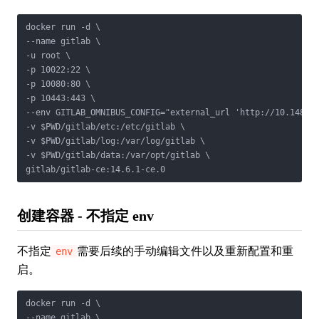
docker run -d \

--name gitlab \

-u root \

-p 10022:22 \

-p 10080:80 \

-p 10443:443 \

--env GITLAB_OMNIBUS_CONFIG="external_url 'http://10.148.69
-v $PWD/gitlab/etc:/etc/gitlab \

-v $PWD/gitlab/log:/var/log/gitlab \

-v $PWD/gitlab/data:/var/opt/gitlab \

gitlab/gitlab-ce:14.6.1-ce.0
创建容器 - 不指定 env
不指定
需要后续的手动编辑文件以及重新配置和重
env
启。
docker run -d \

--name gitlab \
