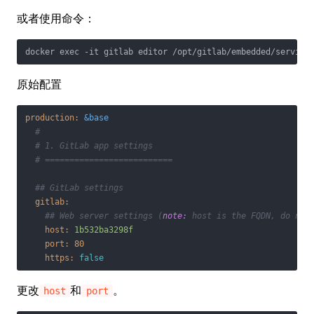
或者使用命令：
docker exec -it gitlab editor /opt/gitlab/embedded/service
原始配置
production:
&base
#
# 1. GitLab app settings
# ==========================
## GitLab settings
gitlab:
## Web server settings (
note:
 host is the FQDN, do not
host:
1b532ba3298f
port:
80
https:
false
更改
和
。
host
port