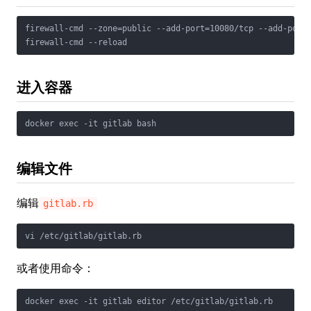
firewall-cmd --zone=public --add-port=10080/tcp --add-port=
firewall-cmd --reload
进入容器
docker exec -it gitlab bash
编辑文件
编辑
gitlab.rb
vi /etc/gitlab/gitlab.rb
或者使用命令：
docker exec -it gitlab editor /etc/gitlab/gitlab.rb