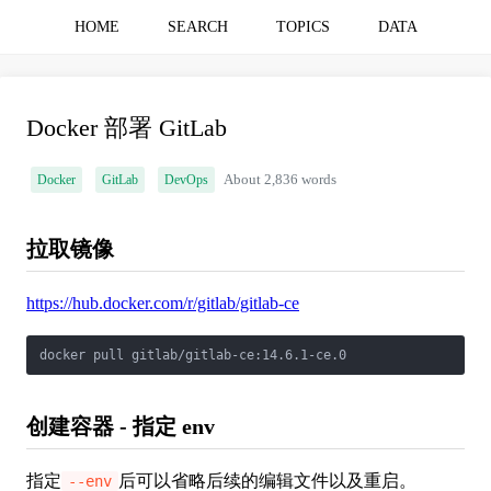
HOME
SEARCH
TOPICS
DATA
Docker 部署 GitLab
Docker
GitLab
DevOps
About 2,836 words
拉取镜像
https://hub.docker.com/r/gitlab/gitlab-ce
docker pull gitlab/gitlab-ce:14.6.1-ce.0
创建容器 - 指定 env
指定
后可以省略后续的编辑文件以及重启。
--env