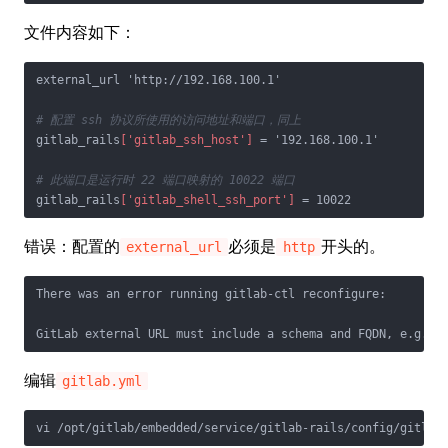
文件内容如下：
external_url 'http://192.168.100.1'

# 配置 ssh 协议所使用的访问地址和端口，同上
gitlab_rails
['gitlab_ssh_host']
 = '192.168.100.1'

# 此端口是运行时 22 端口映射的 10022 端口
gitlab_rails
['gitlab_shell_ssh_port']
 = 10022 
错误：配置的
必须是
开头的。
external_url
http
There was an error running gitlab-ctl reconfigure:

GitLab external URL must include a schema and FQDN, e.g. h
编辑
gitlab.yml
vi /opt/gitlab/embedded/service/gitlab-rails/config/gitlab