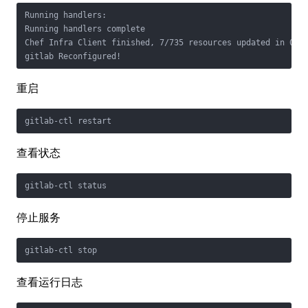
Running handlers:

Running handlers complete

Chef Infra Client finished, 7/735 resources updated in 06 m
gitlab Reconfigured!
重启
gitlab-ctl restart
查看状态
gitlab-ctl status
停止服务
gitlab-ctl stop
查看运行日志