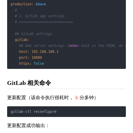
production:
&base
#
# 1. GitLab app settings
# ==========================
## GitLab settings
gitlab:
## Web server settings (
note:
 host is the FQDN, do not
host:
192.168
.100
.1
port:
10080
https:
false
GitLab 相关命令
更新配置（该命令执行很耗时，
分多钟）
6
gitlab-ctl reconfigure
更新配置成功输出：