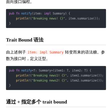
面向接口编程。
pub
fn
notify
(item: 
impl
 Summary) {

println!
(
"Breaking news! {}"
, item.summarize());

}
Trait Bound 语法
由上述例子
转变而来的语法糖。参
item: impl Summary
数为接口时，定义泛型。
pub
fn
notify
<T: Summary>(item1: T, item2: T) {

println!
(
"Breaking news1! {}"
, item1.summarize());

println!
(
"Breaking news2! {}"
, item2.summarize());

}
通过 + 指定多个 trait bound