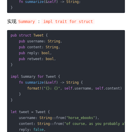
fn
summarize
(&
self
) -> 
String
;

}
实现
：
Summary
impl trait for struct
pub
struct
Tweet
 {

pub
 username: 
String
,

pub
 content: 
String
,

pub
 reply: 
bool
,

pub
 retweet: 
bool
,

}

impl
 Summary 
for
 Tweet {

fn
summarize
(&
self
) -> 
String
 {

format!
(
"{}: {}"
, 
self
.username, 
self
.content)

    }

}

let
 tweet = Tweet {

    username: 
String
::from(
"horse_ebooks"
),

    content: 
String
::from(
"of course, as you probably alre
    reply: 
false
,
