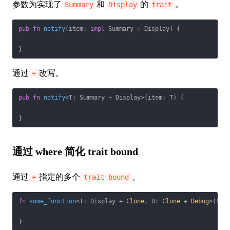
参数为实现了
和
的
。
Summary
Display
trait
pub
fn
notify
(item: 
impl
 Summary + Display) {

}
通过
改写。
+
pub
fn
notify
<T: Summary + Display>(item: T) {

}
通过 where 简化 trait bound
通过
指定的多个
。
+
trait bound
fn
some_function
<T: Display + 
Clone
, U: 
Clone
 + 
Debug
>(t: 
}