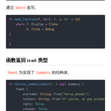
通过
改写。
where
fn
some_function
<T, U>(t: T, u: U) -> 
i32
where
 T: Display + 
Clone
,

          U: 
Clone
 + 
Debug
{

}
函数返回 trait 类型
为实现了
的结构体。
Tweet
Summary
fn
returns_summarizable
() -> 
impl
 Summary {

    Tweet {

        username: 
String
::from(
"horse_ebooks"
),

        content: 
String
::from(
"of course, as you probably 
        reply: 
false
,

        retweet: 
false
,
