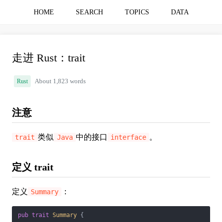
HOME
SEARCH
TOPICS
DATA
走进 Rust：trait
Rust
About 1,823 words
注意
类似
中的接口
。
trait
Java
interface
定义 trait
定义
：
Summary
pub
trait
Summary
 {
