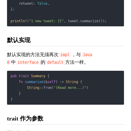
    retweet: 
false
,

};

println!
(
"1 new tweet: {}"
, tweet.summarize());
默认实现
默认实现的方法无须再次
，与
impl
Java
中
的
方法一样。
8
interface
default
pub
trait
Summary
 {

fn
summarize
(&
self
) -> 
String
 {

String
::from(
"(Read more...)"
)

    }

}
trait 作为参数