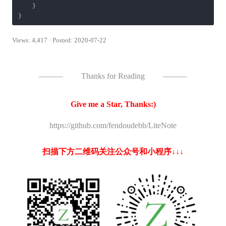
    }

}
Views: 4,417 · Posted: 2020-07-22
———
Thanks for Reading
———
Give me a Star, Thanks:)
https://github.com/fendoudebb/LiteNote
扫描下方二维码关注公众号和小程序↓↓↓