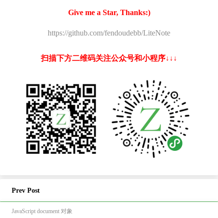
Give me a Star, Thanks:)
https://github.com/fendoudebb/LiteNote
扫描下方二维码关注公众号和小程序↓↓↓
Prev Post
JavaScript document 对象