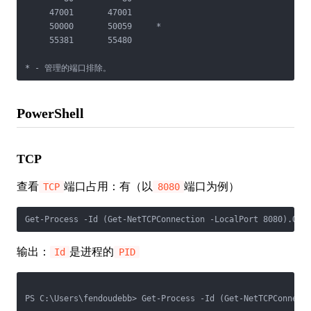
     47001       47001

     50000       50059     *

     55381       55480

* - 管理的端口排除。
PowerShell
TCP
查看
端口占用：有（以
端口为例）
TCP
8080
Get-Process -Id (Get-NetTCPConnection -LocalPort 8080).Own
输出：
是进程的
Id
PID
PS C:\Users\fendoudebb> Get-Process -Id (Get-NetTCPConnecti