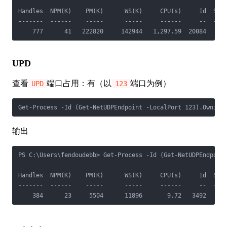
Handles  NPM(K)    PM(K)      WS(K)     CPU(s)     Id  SI P
-------  ------    -----      -----     ------     --  -- -
    777      41   222820     142944   1,297.59  20084   1 
UPD
查看
端口占用：有（以
端口为例）
UPD
123
Get-Process -Id (Get-NetUDPEndpoint -LocalPort 123).Owning
输出
PS C:\Users\fendoudebb> Get-Process -Id (Get-NetUDPEndpoint
Handles  NPM(K)    PM(K)      WS(K)     CPU(s)     Id  SI P
-------  ------    -----      -----     ------     --  -- -
    384      23     5504      11896       9.72   3492   0 