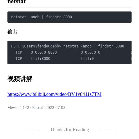
netstat
netstat -anob | findstr 8080
输出
PS C:\Users\fendoudebb> netstat -anob | findstr 8080

  TCP    0.0.0.0:8080           0.0.0.0:0              LIST
  TCP    [::]:8080              [::]:0                 LIS
视频讲解
https://www.bilibili.com/video/BV1v8411s7TM
Views: 4,142 · Posted: 2022-07-08
———
Thanks for Reading
———