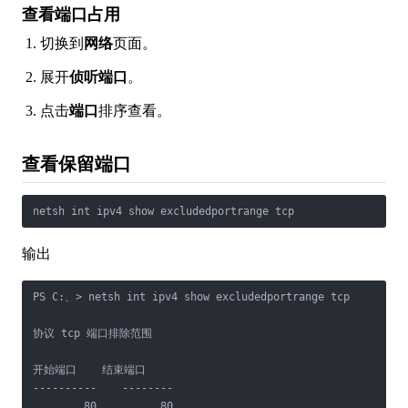
查看端口占用
切换到
网络
页面。
展开
侦听端口
。
点击
端口
排序查看。
查看保留端口
netsh int ipv4 show excludedportrange tcp
输出
PS C:、> netsh int ipv4 show excludedportrange tcp

协议 tcp 端口排除范围

开始端口    结束端口

----------    --------

        80          80
