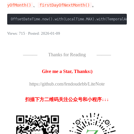
、
。
yOfMonth()
firstDayOfNextMonth()
Views: 715 · Posted: 2026-01-09
———
Thanks for Reading
———
Give me a Star, Thanks:)
https://github.com/fendoudebb/LiteNote
扫描下方二维码关注公众号和小程序↓↓↓