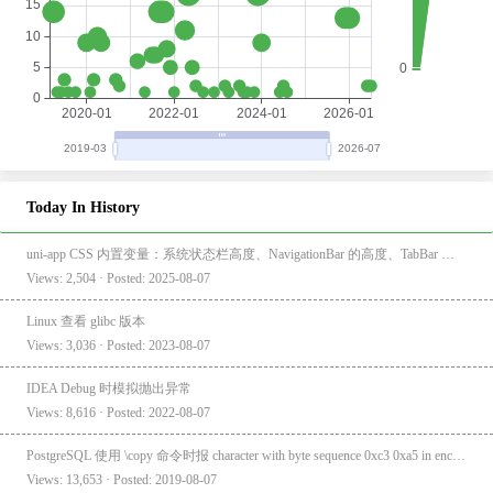
Today In History
uni-app CSS 内置变量：系统状态栏高度、NavigationBar 的高度、TabBar 的高度
Views: 2,504 · Posted: 2025-08-07
Linux 查看 glibc 版本
Views: 3,036 · Posted: 2023-08-07
IDEA Debug 时模拟抛出异常
Views: 8,616 · Posted: 2022-08-07
PostgreSQL 使用 \copy 命令时报 character with byte sequence 0xc3 0xa5 in encoding "UTF8" has no equivalent in encoding "GBK"
Views: 13,653 · Posted: 2019-08-07