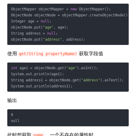
ObjectMapper objectMapper = 
new
 ObjectMapper();

ObjectNode objectNode = objectMapper.createObjectNode();

Integer age = 
null
;

objectNode.put(
"age"
, age);

String address = 
null
;

objectNode.put(
"address"
使用
获取字段值
get(String propertyName)
int
 age1 = objectNode.get(
"age"
).asInt();

System.out.println(age1);

String address1 = objectNode.get(
"address"
).asText();

输出
0

此时想获取
，一个不存在的属性时
name