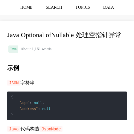
HOME
SEARCH
TOPICS
DATA
Java Optional ofNullable 处理空指针异常
Java
About 1,161 words
示例
字符串
JSON
{

"age"
: 
null
,

"address"
: 
null
代码构造
Java
JsonNode