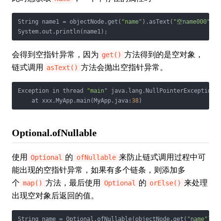
String name1 = objectNode.get(
"name"
).asText(
"空name000"
);

会得到空指针异常，因为
方法得到的是空对象，
get()
链式调用
方法会抛出空指针异常。
asText()
Exception in thread 
"main"
 java.lang.NullPointerException:
    at xxx.MyApp.main(MyApp.java:
38
Optional.ofNullable
使用
的
来防止链式调用过程中可
Optional
ofNullable
能出现的空指针异常，如果有多个链条，则添加多
个
方法，最后使用
的
来处理
map()
Optional
orElse()
出现空对象后返回的值。
String name = Optional.ofNullable(objectNode.get(
"name"
)).