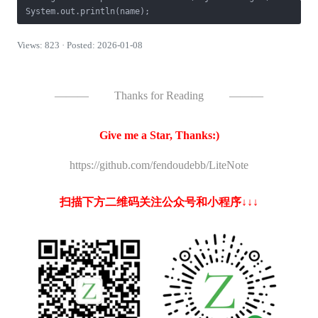
Views: 823 · Posted: 2026-01-08
———
Thanks for Reading
———
Give me a Star, Thanks:)
https://github.com/fendoudebb/LiteNote
扫描下方二维码关注公众号和小程序↓↓↓