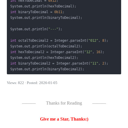
int
 hexToDecimal = 
0x12
;

int
 binaryToDecimal = 
0b11
;

System.out.println(binaryToDecimal);

System.out.println(
"---"
);

int
 octalToDecimal2 = Integer.parseInt(
"012"
, 
8
);

int
 hexToDecimal2 = Integer.parseInt(
"12"
, 
16
);

int
 binaryToDecimal2 = Integer.parseInt(
"11"
, 
2
);

Views: 822 · Posted: 2026-01-05
———
Thanks for Reading
———
Give me a Star, Thanks:)