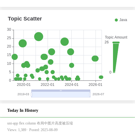
Today In History
uni-app flex column 布局中图片高度被压缩
Views: 1,389 · Posted: 2025-08-09