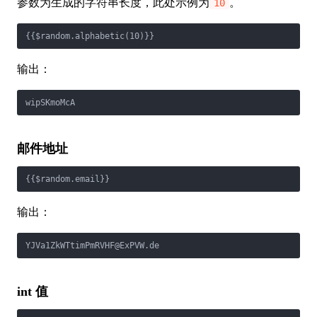
参数为生成的字符串长度，此处示例为
。
10
{{$random.alphabetic(10)}}
输出：
wipSKmoMcA
邮件地址
{{$random.email}}
输出：
YJVa1ZkWTtimPmRVHF@ExPVW.de
int 值