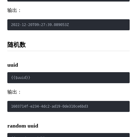
输出：
2022-12-20T09:27:39.089053Z
随机数
uuid
{{$uuid}}
输出：
1603714f-e234-4dc2-ad19-0de310ce6bd3
random uuid