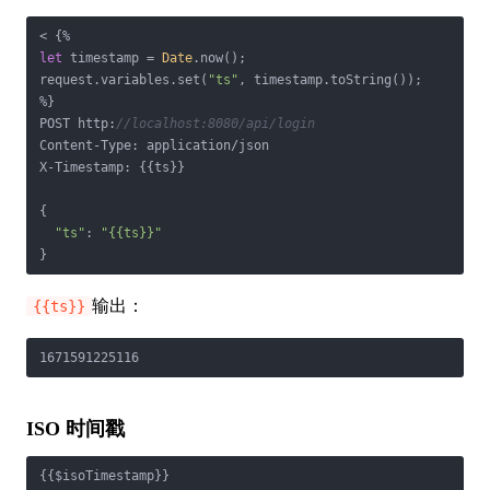
let
 timestamp = 
Date
.now();

request.variables.set(
"ts"
, timestamp.toString());

%}

POST http:
//localhost:8080/api/login
Content-Type: application/json

X-Timestamp: {{ts}}

{

"ts"
: 
"{{ts}}"
}
输出：
{{ts}}
1671591225116
ISO 时间戳
{{$isoTimestamp}}