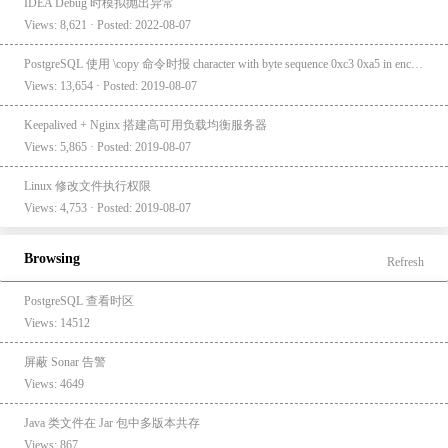
IDEA Debug 时模拟抛出异常
Views: 8,621 · Posted: 2022-08-07
PostgreSQL 使用 \copy 命令时报 character with byte sequence 0xc3 0xa5 in encoding "UTF8" has no equivalent in encoding "GBK"
Views: 13,654 · Posted: 2019-08-07
Keepalived + Nginx 搭建高可用负载均衡服务器
Views: 5,865 · Posted: 2019-08-07
Linux 修改文件执行权限
Views: 4,753 · Posted: 2019-08-07
Browsing
Refresh
PostgreSQL 查看时区
Views: 14512
屏蔽 Sonar 告警
Views: 4649
Java 类文件在 Jar 包中多版本共存
Views: 867