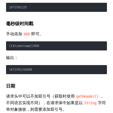
1671591225
毫秒级时间戳
手动添加
即可。
000
{{$timestamp}}000
输出：
1671591316000
日期
请求头中可以不加双引号（获取时使用
，
getHeader()
不同语言实现不同），在请求体中如果是以
字符
String
串对象接收，则需要添加双引号。