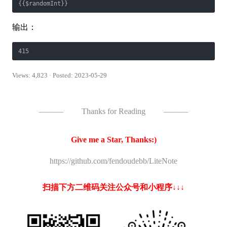
{{$randomInt}}
输出：
415
Views: 4,823 · Posted: 2023-05-29
———
Thanks for Reading
———
Give me a Star, Thanks:)
https://github.com/fendoudebb/LiteNote
扫描下方二维码关注公众号和小程序↓↓↓