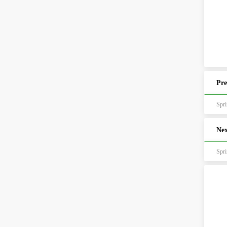
Pre
Nex
Sp