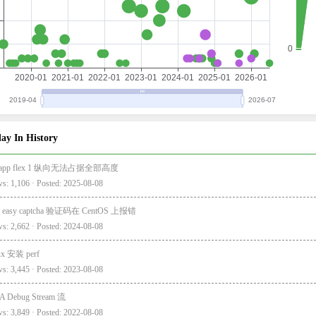
ay In History
i-app flex 1 纵向无法占据全部高度
s: 1,106 · Posted: 2025-08-08
a easy captcha 验证码在 CentOS 上报错
s: 2,662 · Posted: 2024-08-08
ux 安装 perf
s: 3,445 · Posted: 2023-08-08
A Debug Stream 流
s: 3,849 · Posted: 2022-08-08