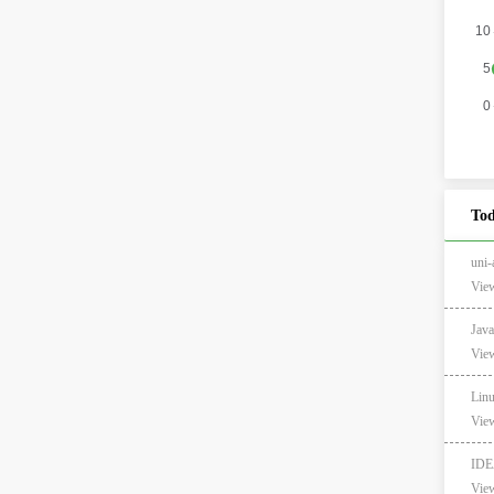
Tod
un
View
Jav
View
Lin
View
IDE
View