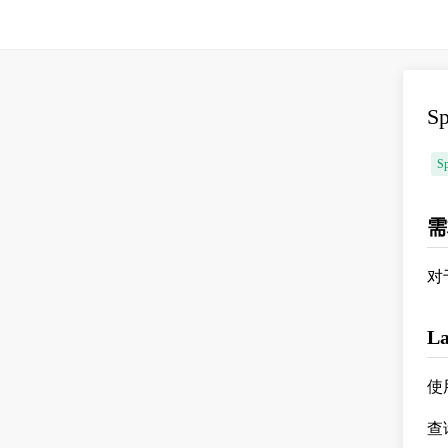
S
Sp
需
对
L
使
查