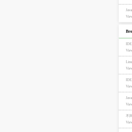
Ja
View
Br
ID
Vie
Li
Vie
IDE
Vie
Jav
Vie
不
Vie