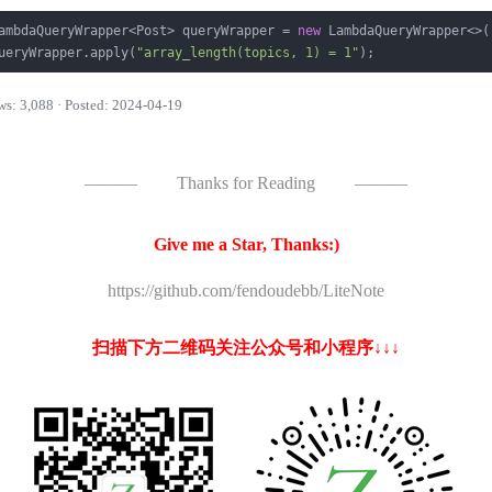
ambdaQueryWrapper<Post> queryWrapper = 
new
 LambdaQueryWrapper<>()
ueryWrapper.apply(
"array_length(topics, 1) = 1"
ws: 3,088 · Posted: 2024-04-19
———
Thanks for Reading
———
Give me a Star, Thanks:)
https://github.com/fendoudebb/LiteNote
扫描下方二维码关注公众号和小程序↓↓↓