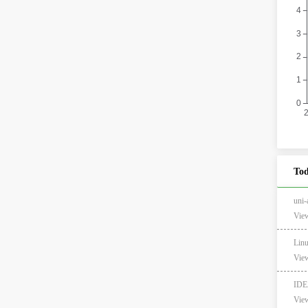
Tod
un
View
Lin
View
ID
View