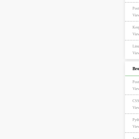
View
Ke
View
Li
View
Br
Po
Vie
C
Vie
Pyt
Vie
Ja