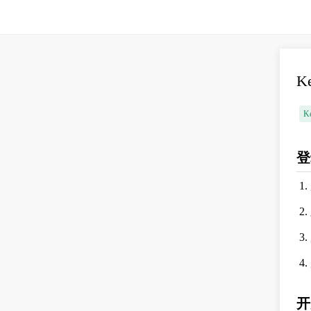
K
K
登
开