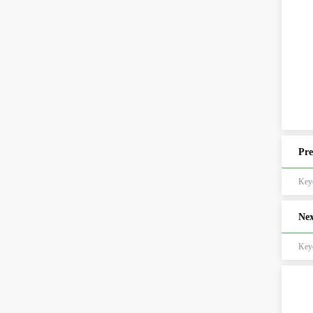
Pre
Ke
Nex
Key