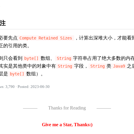
。
注
必要先点
，计算出深堆大小，才能看
Compute Retained Sizes
正的引用的类。
则只会看到
数组、
字符串占用了绝大多数的内
byte[]
String
其实是其他类中的对象中有
字段，
类
之
String
String
Java9
层是
数组）。
byte[]
ws: 3,790 · Posted: 2023-06-30
———
Thanks for Reading
———
Give me a Star, Thanks:)