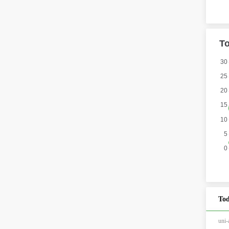
Tod
un