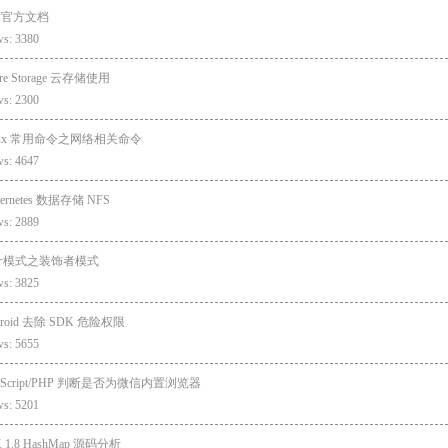
e 官方文档
ws: 3380
re Storage 云存储使用
ws: 2300
nux 常用命令之网络相关命令
ws: 4647
ernetes 数据存储 NFS
ws: 2889
计模式之装饰者模式
ws: 3825
droid 去除 SDK 危险权限
ws: 5655
vaScript/PHP 判断是否为微信内置浏览器
ws: 5201
K 1.8 HashMap 源码分析