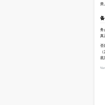
类
备
务
真
否
（
底
Vie