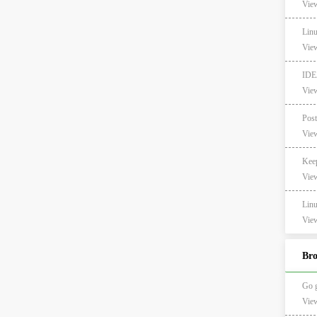
View
Lin
View
ID
View
View
Ke
View
Li
View
Br
Go 
Vie