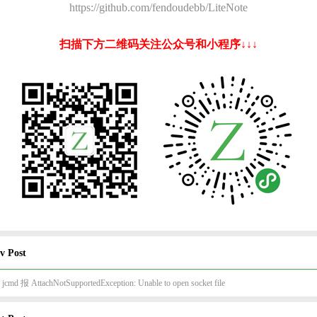
https://github.com/fendoudebb/LiteNote
扫描下方二维码关注公众号和小程序↓↓↓
v Post
 jcmd 报 AttachNotSupportedException: Unable to open socket file