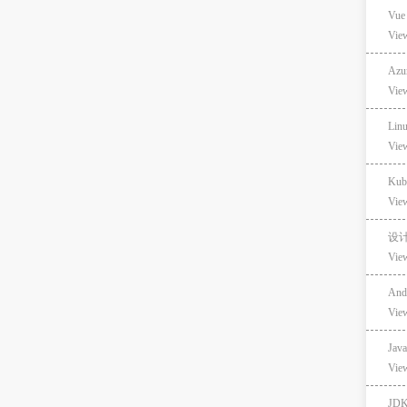
Vu
Vie
Azu
Vie
Li
Vie
Kub
Vie
设
Vie
An
Vie
Ja
Vie
JD