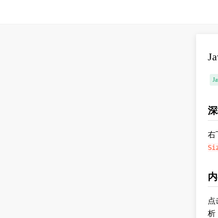
J
Ja
深
右
Si
内
点
析