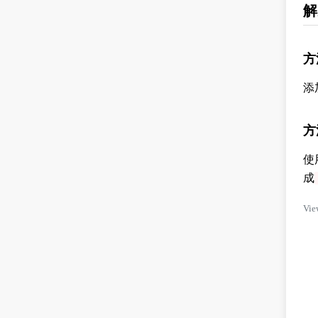
解
方
添
方
使
成
Vie