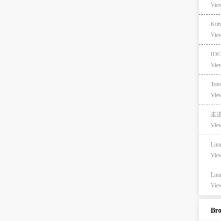
View
Kub
View
ID
View
Tom
View
走进
View
Lin
View
Lin
View
Br