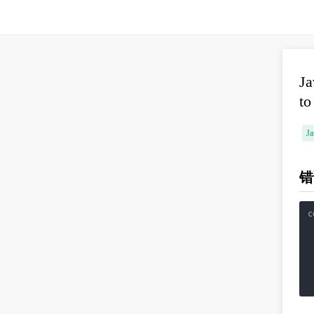
Ja
to
Ja
错
c
 
 
 
 
 