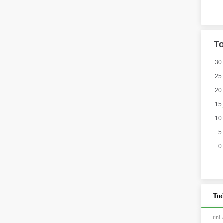
Tod
un