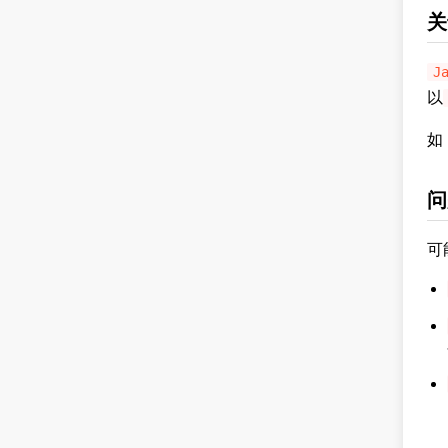
关于
J
以
如
问
可