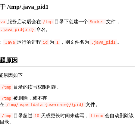
 /tmp/.java_pid1
服务启动后会在
目录下创建一个
文件，
ava
/tmp
Socket
命名。
.java_pid{pid}
：
运行的进程
为
，则文件名为
。
Java
id
1
.java_pid1
题原因
能原因如下：
目录的读写权限问题。
/tmp
被删除，或不存
/tmp
在
文件。
/tmp/hsperfdata_{username}/{pid}
目录超过
天或更长时间未读写，
会自动删除该
/tmp
10
Linux
目录。