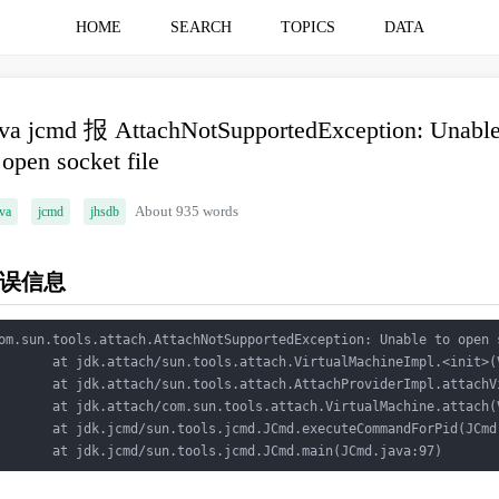
HOME
SEARCH
TOPICS
DATA
va jcmd 报 AttachNotSupportedException: Unabl
 open socket file
va
jcmd
jhsdb
About 935 words
误信息
om.sun.tools.attach.AttachNotSupportedException: Unable to open 
       at jdk.attach/sun.tools.attach.VirtualMachineImpl.<init>(
       at jdk.attach/sun.tools.attach.AttachProviderImpl.attachV
       at jdk.attach/com.sun.tools.attach.VirtualMachine.attach(
       at jdk.jcmd/sun.tools.jcmd.JCmd.executeCommandForPid(JCmd.
       at jdk.jcmd/sun.tools.jcmd.JCmd.main(JCmd.java:97)