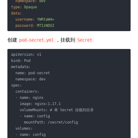
namespace:
dev
type:
Opaque
data:
username:
YWRtaW4=
password:
MTIzNDU2
创建
，挂载到
pod-secret.yml
Secret
apiVersion: v1

kind: Pod

metadata:

  name: pod-secret

  namespace: dev

spec:

  containers:

  - name: nginx

    image: nginx:1.17.1

    volumeMounts: # 将 Secret 挂载到目录

    - name: config

      mountPath: /secret/config

  volumes:

  - name: config
