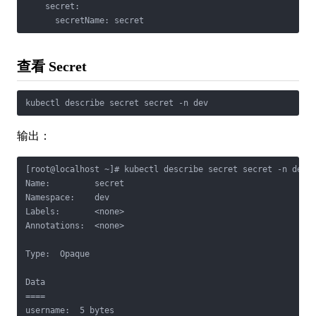
    secret:

      secretName: secret
查看 Secret
kubectl describe secret secret -n dev
输出：
[root@localhost ~]# kubectl describe secret secret -n dev

Name:         secret

Namespace:    dev

Labels:       <none>

Annotations:  <none>

Type:  Opaque

Data

====

username:  5 bytes
