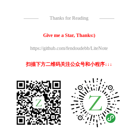
———
Thanks for Reading
———
Give me a Star, Thanks:)
https://github.com/fendoudebb/LiteNote
扫描下方二维码关注公众号和小程序↓↓↓