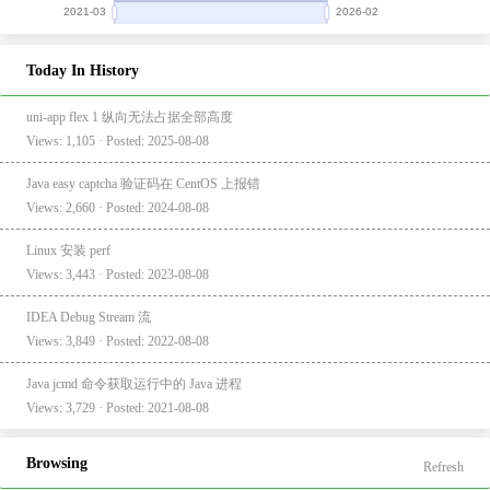
Today In History
uni-app flex 1 纵向无法占据全部高度
Views: 1,105 · Posted: 2025-08-08
Java easy captcha 验证码在 CentOS 上报错
Views: 2,660 · Posted: 2024-08-08
Linux 安装 perf
Views: 3,443 · Posted: 2023-08-08
IDEA Debug Stream 流
Views: 3,849 · Posted: 2022-08-08
Java jcmd 命令获取运行中的 Java 进程
Views: 3,729 · Posted: 2021-08-08
Browsing
Refresh