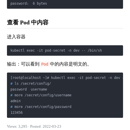
password:  6 bytes
查看 Pod 中内容
进入容器
kubectl exec -it pod-secret -n dev -- /bin/sh
输出：可以看到
中的内容是明文的。
Pod
#
 ls /secret/config/
#
 more /secret/config/username
#
 more /secret/config/password
123456
Views: 3,295 · Posted: 2022-03-23