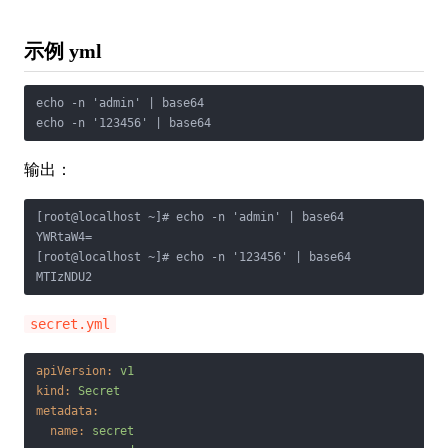
示例 yml
echo -n 'admin' | base64

echo -n '123456' | base64
输出：
[root@localhost ~]# echo -n 'admin' | base64

YWRtaW4=

[root@localhost ~]# echo -n '123456' | base64

MTIzNDU2
secret.yml
apiVersion:
v1
kind:
Secret
metadata:
name:
secret