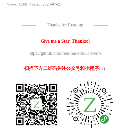
Views: 3,508 · Posted: 2023-07-25
———
Thanks for Reading
———
Give me a Star, Thanks:)
https://github.com/fendoudebb/LiteNote
扫描下方二维码关注公众号和小程序↓↓↓