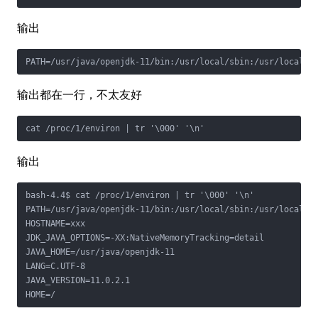
输出
PATH=/usr/java/openjdk-11/bin:/usr/local/sbin:/usr/local/b
输出都在一行，不太友好
cat /proc/1/environ | tr '\000' '\n'
输出
bash-4.4$ cat /proc/1/environ | tr '\000' '\n'

PATH=/usr/java/openjdk-11/bin:/usr/local/sbin:/usr/local/bi
HOSTNAME=xxx

JDK_JAVA_OPTIONS=-XX:NativeMemoryTracking=detail

JAVA_HOME=/usr/java/openjdk-11

LANG=C.UTF-8

JAVA_VERSION=11.0.2.1

HOME=/