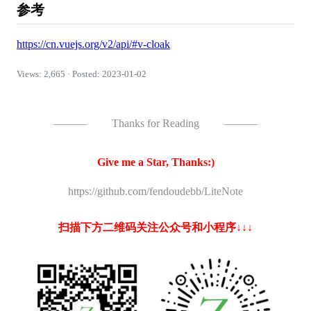
参考
https://cn.vuejs.org/v2/api/#v-cloak
Views: 2,665 · Posted: 2023-01-02
———
Thanks for Reading
———
Give me a Star, Thanks:)
https://github.com/fendoudebb/LiteNote
扫描下方二维码关注公众号和小程序↓↓↓