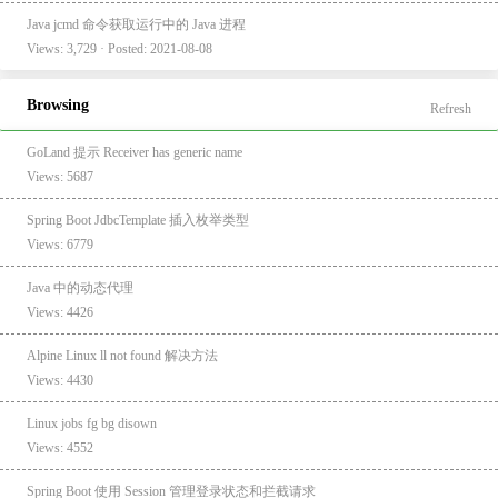
Java jcmd 命令获取运行中的 Java 进程
Views: 3,729 · Posted: 2021-08-08
Browsing
Refresh
GoLand 提示 Receiver has generic name
Views: 5687
Spring Boot JdbcTemplate 插入枚举类型
Views: 6779
Java 中的动态代理
Views: 4426
Alpine Linux ll not found 解决方法
Views: 4430
Linux jobs fg bg disown
Views: 4552
Spring Boot 使用 Session 管理登录状态和拦截请求