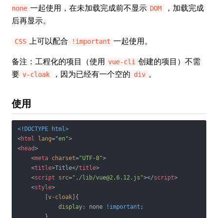
一起使用，在未加载完成前不显示
，加载完成
none
DOM
后再显示。
上可以配合
一起使用。
CSS
!important
备注：工程化的项目（使用
创建的项目）不需
vue-cli
要
，因为已经有一个空的
。
v-cloak
div
使用
<!DOCTYPE 
html
>
<
html
lang
=
"en"
>
<
head
>
<
meta
charset
=
"UTF-8"
>
<
title
>
Title
</
title
>
<
script
src
=
"./lib/vue@2.6.12.js"
>
</
script
>
<
style
>
[v-cloak]
{

display
: none 
!important
;

        }
