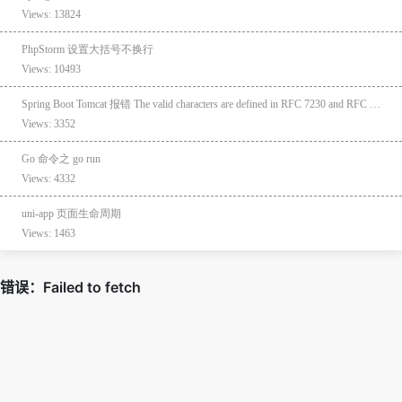
Views: 13824
PhpStorm 设置大括号不换行
Views: 10493
Spring Boot Tomcat 报错 The valid characters are defined in RFC 7230 and RFC 3986
Views: 3352
Go 命令之 go run
Views: 4332
uni-app 页面生命周期
Views: 1463