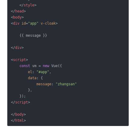
</
style
>
</
head
>
<
body
>
<
div
id
=
"app"
v-cloak
>
    {{ message }}

</
div
>
<
script
>
const
 vm = 
new
 Vue({

el
: 
"#app"
,

data
: {

message
: 
"zhangsan"
        },

</
script
>
</
body
>
</
html
>