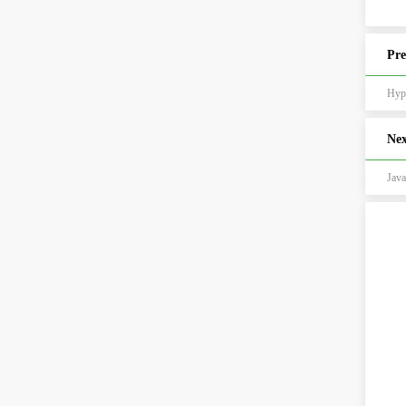
Pre
Hy
Nex
Jav