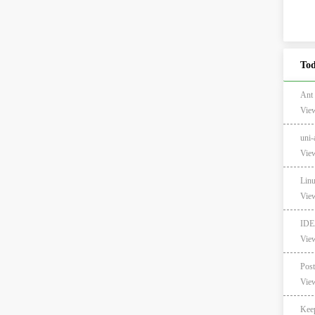
Tod
Ant
View
un
View
Lin
View
ID
View
View
Ke