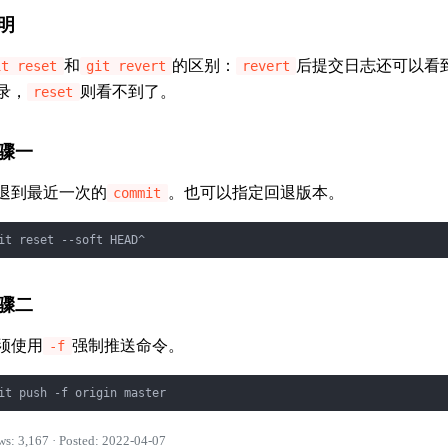
明
和
的区别：
后提交日志还可以看
it reset
git revert
revert
录，
则看不到了。
reset
骤一
退到最近一次的
。也可以指定回退版本。
commit
it reset --soft HEAD^
骤二
须使用
强制推送命令。
-f
it push -f origin master
ws: 3,167 · Posted: 2022-04-07