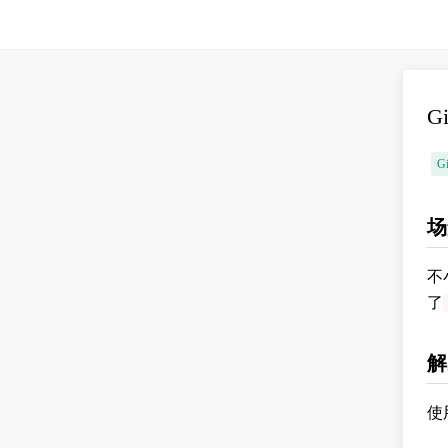
G
G
场
不
了
解
使