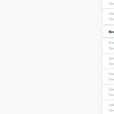
View
Li
View
Br
Po
Vie
Spr
Vie
Lin
Vie
Li
Vie
And
Vie