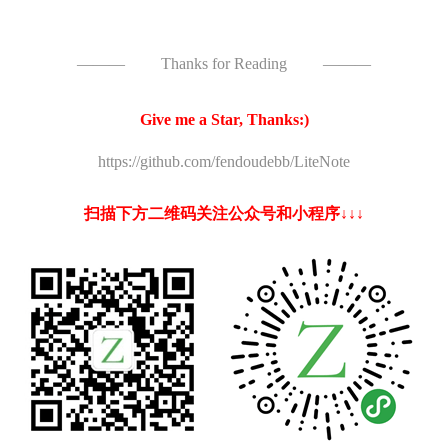
———
Thanks for Reading
———
Give me a Star, Thanks:)
https://github.com/fendoudebb/LiteNote
扫描下方二维码关注公众号和小程序↓↓↓