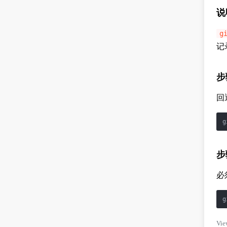
说
g
记
步
回
g
步
必
g
Vie