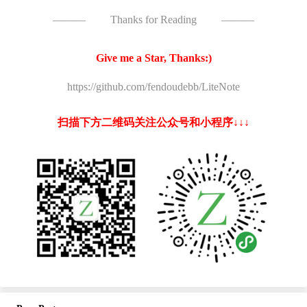
———
Thanks for Reading
———
Give me a Star, Thanks:)
https://github.com/fendoudebb/LiteNote
扫描下方二维码关注公众号和小程序↓↓↓