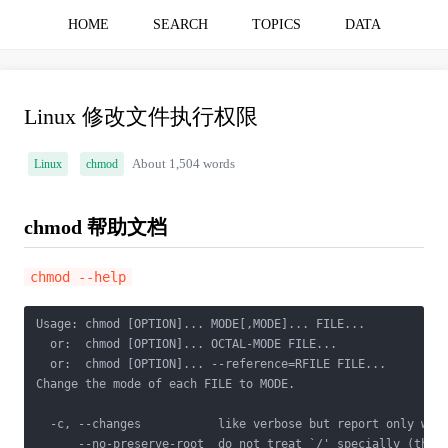
HOME
SEARCH
TOPICS
DATA
Linux 修改文件执行权限
Linux
chmod
About 1,504 words
chmod 帮助文档
chmod --help
Usage: chmod [OPTION]... MODE[,MODE]... FILE...

  or:  chmod [OPTION]... OCTAL-MODE FILE...

  or:  chmod [OPTION]... --reference=RFILE FILE...

Change the mode of each FILE to MODE.

  -c, --changes           like verbose but report only when
      --no-preserve-root  do not treat `/' specially (the d