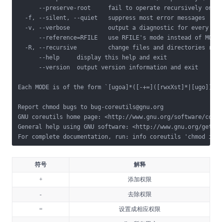
      --preserve-root     fail to operate recursively on `/
  -f, --silent, --quiet   suppress most error messages

  -v, --verbose           output a diagnostic for every fil
      --reference=RFILE   use RFILE's mode instead of MODE 
  -R, --recursive         change files and directories recu
      --help     display this help and exit

      --version  output version information and exit

Each MODE is of the form `[ugoa]*([-+=]([rwxXst]*|[ugo]))+'
Report chmod bugs to bug-coreutils@gnu.org

GNU coreutils home page: <http://www.gnu.org/software/coreu
General help using GNU software: <http://www.gnu.org/gethel
For complete documentation, run: info coreutils 'chmod inv
符号
解释
+
添加权限
-
去除权限
=
设置成相应权限