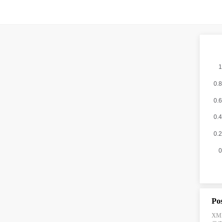
Po
XM