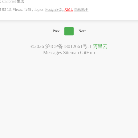
xmlforest 生成
-03-13, Views: 4248 , Topics:
PostgreSQL
XML
网站地图
Prev
1
Next
©2026
沪ICP备18012661号-1
阿里云
Messages
Sitemap
GitHub