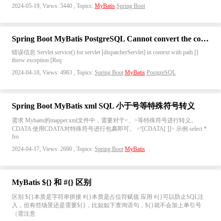
2024-05-19, Views: 5440 , Topics:
MyBatis
Spring Boot
Spring Boot MyBatis PostgreSQL Cannot convert the column of type TIMESTAMPTZ to requested type java.time.LocalDateTime
错误信息 Servlet.service() for servlet [dispatcherServlet] in context with path []
threw exception [Req
2024-04-18, Views: 4983 , Topics:
Spring Boot
MyBatis
PostgreSQL
Spring Boot MyBatis xml SQL 小于号等特殊符号转义
需求 Mybaits的mapper.xml文件中，需要对于<、>等特殊符号进行转义。
CDATA 使用CDATA对特殊符号进行包裹即可。 <![CDATA[ ]]> 示例 select *
fro
2024-04-17, Views: 2690 , Topics:
Spring Boot
MyBatis
MyBatis ${} 和 #{} 区别
区别 ${}本质是字符串拼接 #{}本质是占位符赋值 应用 #{}可以防止SQL注
入，但有些场景还是需要${}，比如如下查询语句，${}就不会加上单引号
（需注意