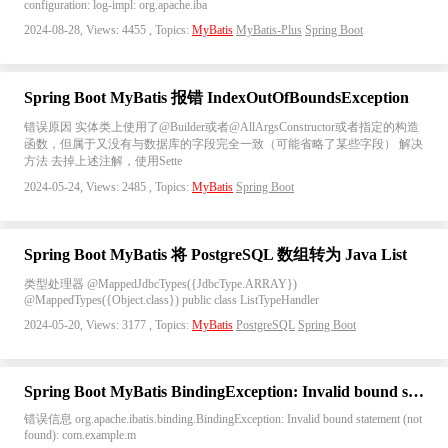
configuration: log-impl: org.apache.iba
2024-08-28, Views: 4455 , Topics:
MyBatis
MyBatis-Plus
Spring Boot
Spring Boot MyBatis 报错 IndexOutOfBoundsException
错误原因 实体类上使用了@Builder或者@AllArgsConstructor或者指定的构造
函数，但属于又没有与数据库的字段完全一致（可能省略了某些字段） 解决
方法 去掉上述注解，使用Sette
2024-05-24, Views: 2485 , Topics:
MyBatis
Spring Boot
Spring Boot MyBatis 将 PostgreSQL 数组转为 Java List
类型处理器 @MappedJdbcTypes({JdbcType.ARRAY})
@MappedTypes({Object.class}) public class ListTypeHandler
2024-05-20, Views: 3177 , Topics:
MyBatis
PostgreSQL
Spring Boot
Spring Boot MyBatis BindingException: Invalid bound statement (not found)
错误信息 org.apache.ibatis.binding.BindingException: Invalid bound statement (not
found): com.example.m