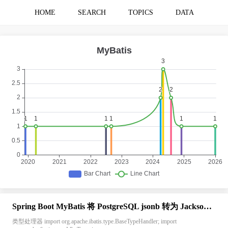
HOME
SEARCH
TOPICS
DATA
Spring Boot MyBatis 将 PostgreSQL jsonb 转为 Jackson 3 JsonNode
类型处理器 import org.apache.ibatis.type.BaseTypeHandler; import