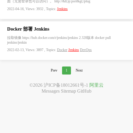
面（无需登录也可以访问）。 http://&lt;ip:port&gt;/plug
2022-04-16, Views: 3932 , Topics:
Jenkins
Docker 部署 Jenkins
拉取镜像 https://hub.docker.com/r/jenkins/jenkins 2.328版本 docker pull
jenkins/jenkin
2022-02-13, Views: 3897 , Topics:
Docker
Jenkins
DevOps
Prev
1
Next
©2026
沪ICP备18012661号-1
阿里云
Messages
Sitemap
GitHub