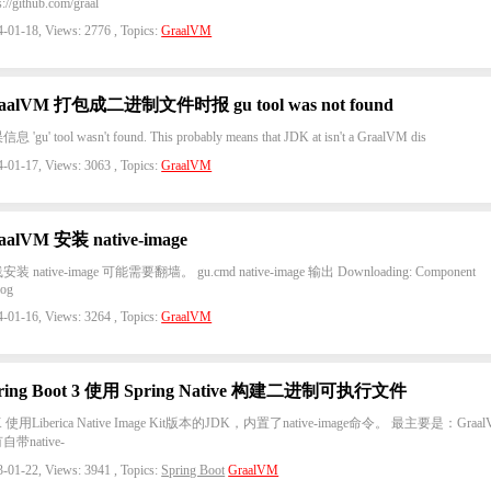
s://github.com/graal
-01-18, Views: 2776 , Topics:
GraalVM
aalVM 打包成二进制文件时报 gu tool was not found
 'gu' tool wasn't found. This probably means that JDK at isn't a GraalVM dis
-01-17, Views: 3063 , Topics:
GraalVM
aalVM 安装 native-image
装 native-image 可能需要翻墙。 gu.cmd native-image 输出 Downloading: Component
log
-01-16, Views: 3264 , Topics:
GraalVM
ring Boot 3 使用 Spring Native 构建二进制可执行文件
K 使用Liberica Native Image Kit版本的JDK，内置了native-image命令。 最主要是：Graa
自带native-
-01-22, Views: 3941 , Topics:
Spring Boot
GraalVM