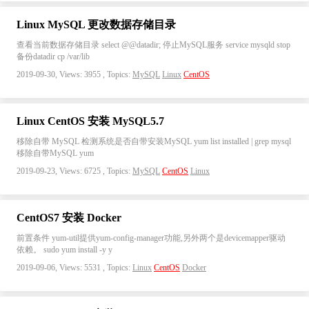
Linux MySQL 更改数据存储目录
查看当前数据存储目录 select @@datadir; 停止MySQL服务 service mysqld stop
备份datadir cp /var/lib
2019-09-30, Views: 3955 , Topics:
MySQL
Linux
CentOS
Linux CentOS 安装 MySQL5.7
移除自带 MySQL 检测系统是否自带安装MySQL yum list installed | grep mysql
移除自带MySQL yum
2019-09-23, Views: 6725 , Topics:
MySQL
CentOS
Linux
CentOS7 安装 Docker
前置条件 yum-util提供yum-config-manager功能,另外两个是devicemapper驱动
依赖。 sudo yum install -y y
2019-09-06, Views: 5531 , Topics:
Linux
CentOS
Docker