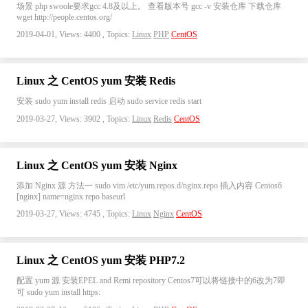
场景 php swoole要求gcc 4.8及以上。 查看版本号 gcc -v 安装仓库 下载仓库
wget http://people.centos.org/
2019-04-01, Views: 4400 , Topics:
Linux
PHP
CentOS
Linux 之 CentOS yum 安装 Redis
安装 sudo yum install redis 启动 sudo service redis start
2019-03-27, Views: 3902 , Topics:
Linux
Redis
CentOS
Linux 之 CentOS yum 安装 Nginx
添加 Nginx 源 方法一 sudo vim /etc/yum.repos.d/nginx.repo 插入内容 Centos6
[nginx] name=nginx repo baseurl
2019-03-27, Views: 4745 , Topics:
Linux
Nginx
CentOS
Linux 之 CentOS yum 安装 PHP7.2
配置 yum 源 安装EPEL and Remi repository Centos7可以将链接中的6改为7即
可 sudo yum install https: