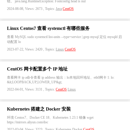
错。 java.lang.RuntimeException: Fontconfig head is nul
2024-08-08, Views: 2673 , Topics:
Java
CentOS
Linux Centos7 查看 systemctl 有哪些服务
查看 MySQL sudo systemctl list-units --type=service | grep mysql 定位 mysqld 启
动配置 lo
2023-07-22, Views: 2420 , Topics:
Linux
CentOS
CentOS 网卡配置多个 IP 地址
查看网卡 ip a命令查看 ip address 输出：lo本地回环地址、eth0网卡 1: lo:
&lt;LOOPBACK,UP,LOWER_UP&gt;
2022-04-01, Views: 3131 , Topics:
CentOS
Linux
Kubernetes 搭建之 Docker 安装
环境 Centos7、Docker CE 18、Kubernetes 1.23.1 镜像 wget
https://mirrors.aliyun.com/doc
2022-03-04, Views: 3223 , Topics:
Kubernetes
Docker
CentOS