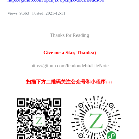
Views: 9,663 · Posted: 2021-12-11
———
Thanks for Reading
———
Give me a Star, Thanks:)
https://github.com/fendoudebb/LiteNote
扫描下方二维码关注公众号和小程序↓↓↓