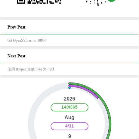
Prev Post
Git OpenSSL errno 10054
Next Post
使用 ffmpeg 转换 m4a 为 mp3