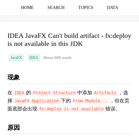
HOME
SEARCH
TOPICS
DATA
IDEA JavaFX Can't build artifact - fx:deploy
is not available in this JDK
JavaFX
IDEA
About 660 words
现象
在
的
中添加
，选
IDEA
Project Structure
Artifacts
择
下的
，但在页
JavaFX Application
From Module...
面底部会出现
错误。
fx:deploy is not available
原因