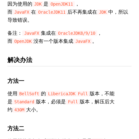
因为使用的
是
，
JDK
OpenJDK11
而
在
后不再集成在
中，所以
JavaFX
OracleJDK11
JDK
导致错误。
备注：
集成在
，
JavaFX
OracleJDK8/9/10
而
没有一个版本集成
。
OpenJDK
JavaFX
解决办法
方法一
使用
的
版本，不能
BellSoft
LibericaJDK Full
是
版本，必须是
版本，解压后大
Standard
Full
约
大小。
430M
方法二