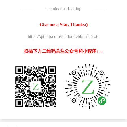
———
Thanks for Reading
———
Give me a Star, Thanks:)
https://github.com/fendoudebb/LiteNote
扫描下方二维码关注公众号和小程序↓↓↓