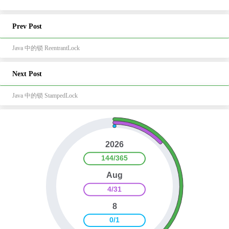
Prev Post
Java 中的锁 ReentrantLock
Next Post
Java 中的锁 StampedLock