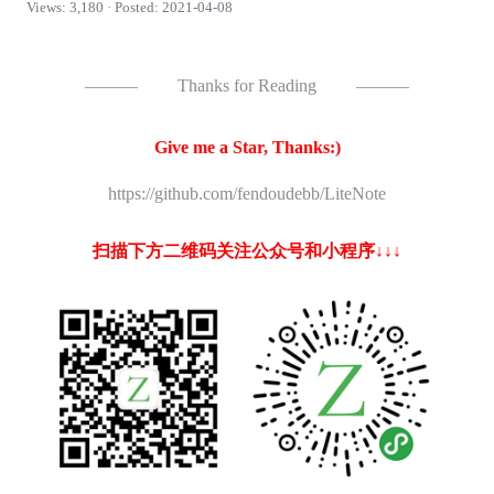
Views: 3,180 · Posted: 2021-04-08
———
Thanks for Reading
———
Give me a Star, Thanks:)
https://github.com/fendoudebb/LiteNote
扫描下方二维码关注公众号和小程序↓↓↓