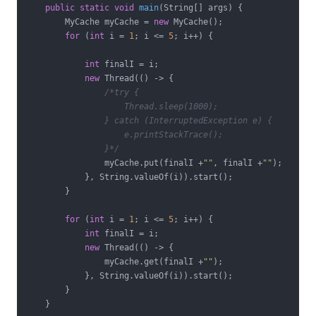
public
static
void
main
(String[] args)
{

        MyCache myCache = 
new
 MyCache();

for
 (
int
 i = 
1
; i <= 
5
; i++) {

int
 finalI = i;

new
 Thread(() -> {

/*try {

                    Thread.sleep(1000);

                } catch (InterruptedException e) {

                    e.printStackTrace();

                }*/
                myCache.put(finalI +
""
, finalI +
""
);

            }, String.valueOf(i)).start();

        }

for
 (
int
 i = 
1
; i <= 
5
; i++) {

int
 finalI = i;

new
 Thread(() -> {

                myCache.get(finalI +
""
);

            }, String.valueOf(i)).start();

        }

    }
