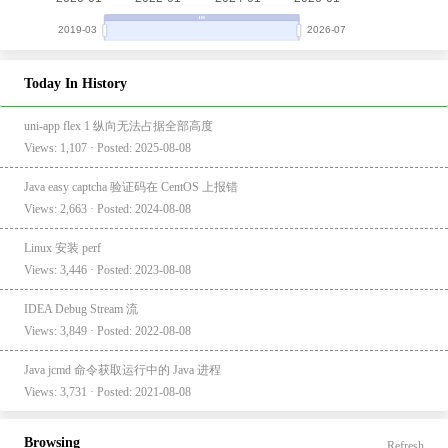
Today In History
uni-app flex 1 纵向无法占据全部高度
Views: 1,107 · Posted: 2025-08-08
Java easy captcha 验证码在 CentOS 上报错
Views: 2,663 · Posted: 2024-08-08
Linux 安装 perf
Views: 3,446 · Posted: 2023-08-08
IDEA Debug Stream 流
Views: 3,849 · Posted: 2022-08-08
Java jcmd 命令获取运行中的 Java 进程
Views: 3,731 · Posted: 2021-08-08
Browsing
Refresh