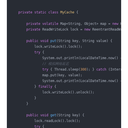
private
static
class
MyCache
{

private
volatile
 Map<String, Object> map = 
new
 Hash
private
 ReadWriteLock lock = 
new
 ReentrantReadWrite
public
void
put
(String key, String value)
{

            lock.writeLock().lock();

try
 {

                System.out.println(LocalDateTime.now() + 
"
// 模拟网络延迟
try
 { Thread.sleep(
300
); } 
catch
 (Interrupt
                map.put(key, value);

                System.out.println(LocalDateTime.now() + 
"
            } 
finally
 {

                lock.writeLock().unlock();

            }

        }

public
void
get
(String key)
{

            lock.readLock().lock();

try
 {
