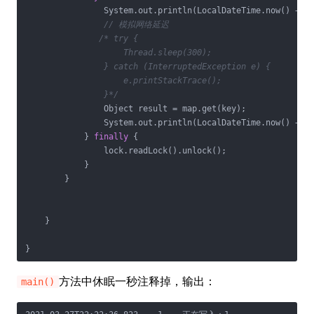
                System.out.println(LocalDateTime.now() + 
"
// 模拟网络延迟
/* try {

                    Thread.sleep(300);

                } catch (InterruptedException e) {

                    e.printStackTrace();

                }*/
                Object result = map.get(key);

                System.out.println(LocalDateTime.now() + 
"
            } 
finally
 {

                lock.readLock().unlock();

            }

        }

    }

}
方法中休眠一秒注释掉，输出：
main()