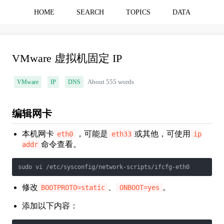
HOME
SEARCH
TOPICS
DATA
VMware 虚拟机固定 IP
VMware
IP
DNS
About 555 words
编辑网卡
本机网卡
，可能是
或其他，可使用
eth0
eth33
ip
命令查看。
addr
sudo vi /etc/sysconfig/network-scripts/ifcfg-eth0
修改
、
。
BOOTPROTO=static
ONBOOT=yes
添加以下内容：