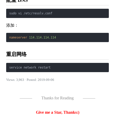
配置 DNS
sudo vi /etc/resolv.conf
添加：
nameserver
114.114.114.114
重启网络
service network restart
Views: 3,963 · Posted: 2019-09-06
———
Thanks for Reading
———
Give me a Star, Thanks:)