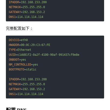
IPADDR
=
192.168.153.200
NETMASK
=
255.255.255.0
GATEWAY
=
192.168.153.2
DNS1
=
114.114.114.114
完整配置如下：
DEVICE
=
eth0
HWADDR
=
00:0C:29:C3:67:FE
TYPE
=
Ethernet
UUID
=
c1dd81f2-0a2f-4100-90af-991437cf9e8e
ONBOOT
=
yes
NM_CONTROLLED
=
yes
BOOTPROTO
=
static
IPADDR
=
192.168.153.200
NETMASK
=
255.255.255.0
GATEWAY
=
192.168.153.2
DNS1
=
114.114.114.114