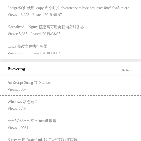
PostgreSQL 使用 \copy 命令时报 character with byte sequence 0xc3 0xa5 in encoding "UTF8" has no equivalent in encoding "GBK"
Views: 13,653 · Posted: 2019-08-07
Keepalived + Nginx 搭建高可用负载均衡服务器
Views: 5,865 · Posted: 2019-08-07
Linux 修改文件执行权限
Views: 4,753 · Posted: 2019-08-07
Browsing
Refresh
JavaScript String 转 Number
Views: 1867
Windows 动态端口
Views: 2762
npm Windows 平台 install 报错
Views: 10581
Nginx 使用 Basic Auth 认证做资源访问限制