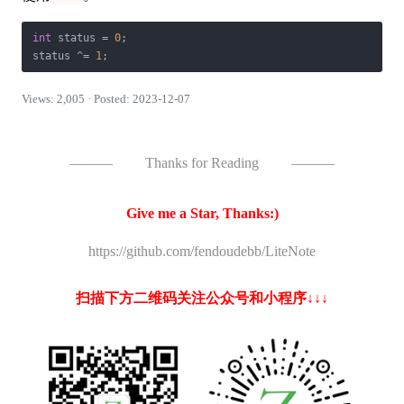
int
 status = 
0
;

status ^= 
1
;
Views: 2,005 · Posted: 2023-12-07
———
Thanks for Reading
———
Give me a Star, Thanks:)
https://github.com/fendoudebb/LiteNote
扫描下方二维码关注公众号和小程序↓↓↓