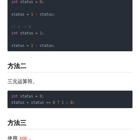
int
 status = 
0
;

status = 
1
 - status;

// 1 -> 0
int
 status = 
1
;

status = 
1
 - status;
方法二
三元运算符。
int
 status = 
0
;

status = status == 
0
 ? 
1
 : 
0
;
方法三
使用
。
XOR