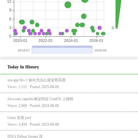
Today In History
uni-app flex 1 纵向无法占据全部高度
Views: 1,112 · Posted: 2025-08-08
Java easy captcha 验证码在 CentOS 上报错
Views: 2,669 · Posted: 2024-08-08
Linux 安装 perf
Views: 3,450 · Posted: 2023-08-08
IDEA Debug Stream 流