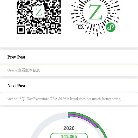
Prev Post
Oracle 查看版本信息
Next Post
java.sql.SQLDataException: ORA-01861: literal does not match format string