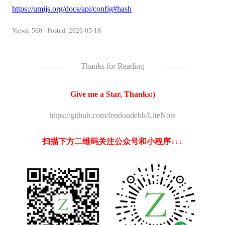
https://umijs.org/docs/api/config#hash
Views: 560 · Posted: 2026-05-18
———
Thanks for Reading
———
Give me a Star, Thanks:)
https://github.com/fendoudebb/LiteNote
扫描下方二维码关注公众号和小程序↓↓↓