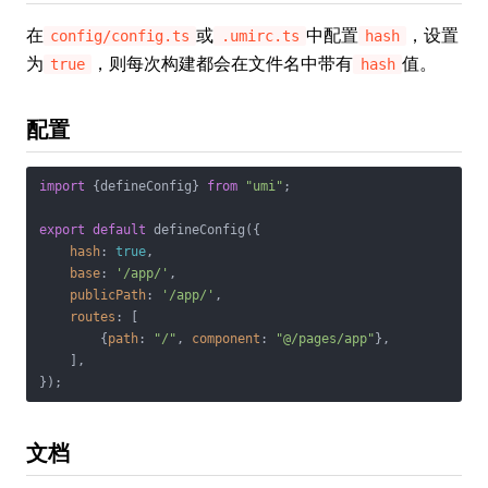
在
或
中配置
，设置
config/config.ts
.umirc.ts
hash
为
，则每次构建都会在文件名中带有
值。
true
hash
配置
import
 {defineConfig} 
from
"umi"
;

export
default
 defineConfig({

hash
: 
true
,

base
: 
'/app/'
,

publicPath
: 
'/app/'
,

routes
: [

        {
path
: 
"/"
, 
component
: 
"@/pages/app"
},

    ],

文档