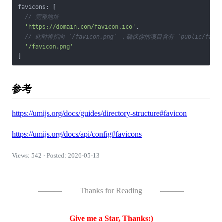
favicons: [

// 完整地址
'https://domain.com/favicon.ico'
,

// 此时将指向 `/favicon.png` ，确保你的项目含有 `public/favic
'/favicon.png'
参考
https://umijs.org/docs/guides/directory-structure#favicon
https://umijs.org/docs/api/config#favicons
Views: 542 · Posted: 2026-05-13
———
Thanks for Reading
———
Give me a Star, Thanks:)