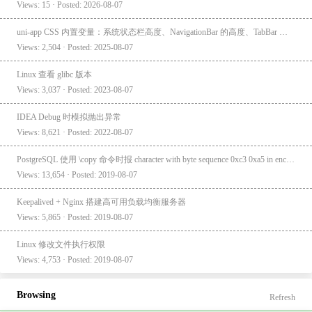
Views: 15 · Posted: 2026-08-07
uni-app CSS 内置变量：系统状态栏高度、NavigationBar 的高度、TabBar 的高度
Views: 2,504 · Posted: 2025-08-07
Linux 查看 glibc 版本
Views: 3,037 · Posted: 2023-08-07
IDEA Debug 时模拟抛出异常
Views: 8,621 · Posted: 2022-08-07
PostgreSQL 使用 \copy 命令时报 character with byte sequence 0xc3 0xa5 in encoding "UTF8" has no equivalent in encoding "GBK"
Views: 13,654 · Posted: 2019-08-07
Keepalived + Nginx 搭建高可用负载均衡服务器
Views: 5,865 · Posted: 2019-08-07
Linux 修改文件执行权限
Views: 4,753 · Posted: 2019-08-07
Browsing
Refresh