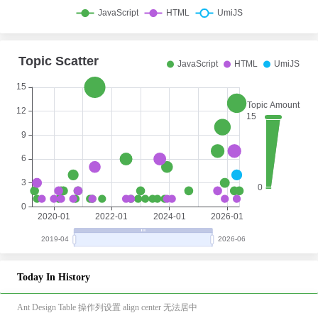
Today In History
Ant Design Table 操作列设置 align center 无法居中