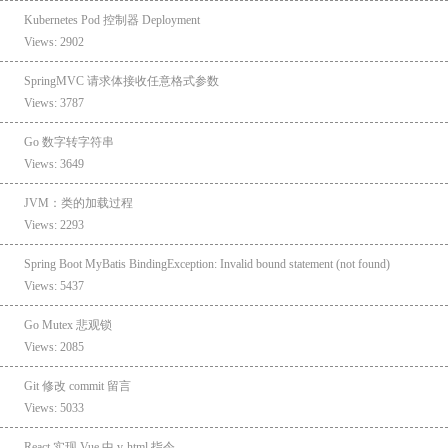
Kubernetes Pod 控制器 Deployment
Views: 2902
SpringMVC 请求体接收任意格式参数
Views: 3787
Go 数字转字符串
Views: 3649
JVM：类的加载过程
Views: 2293
Spring Boot MyBatis BindingException: Invalid bound statement (not found)
Views: 5437
Go Mutex 悲观锁
Views: 2085
Git 修改 commit 留言
Views: 5033
React 实现 Vue 中 v-html 指令