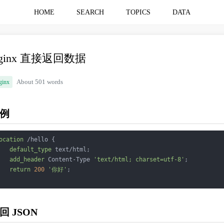
HOME
SEARCH
TOPICS
DATA
ginx 直接返回数据
ginx
About 501 words
例
ocation
 /hello {

default_type
 text/html;

add_header
 Content-Type 
'text/html; charset=utf-8'
;

return
200
'你好'
;

回 JSON