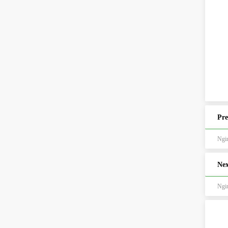
Pre
Ngin
Nex
Ng