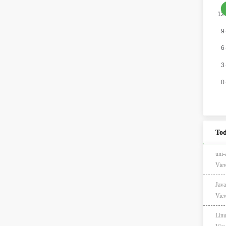
Tod
un
View
Jav
View
Lin