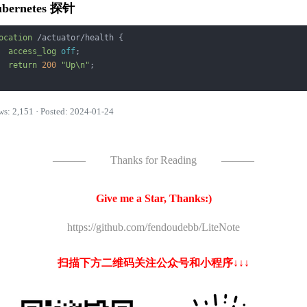
bernetes 探针
ocation
 /actuator/health {

access_log
off
;

return
200
"Up\n"
;

ws: 2,151 · Posted: 2024-01-24
———
Thanks for Reading
———
Give me a Star, Thanks:)
https://github.com/fendoudebb/LiteNote
扫描下方二维码关注公众号和小程序↓↓↓