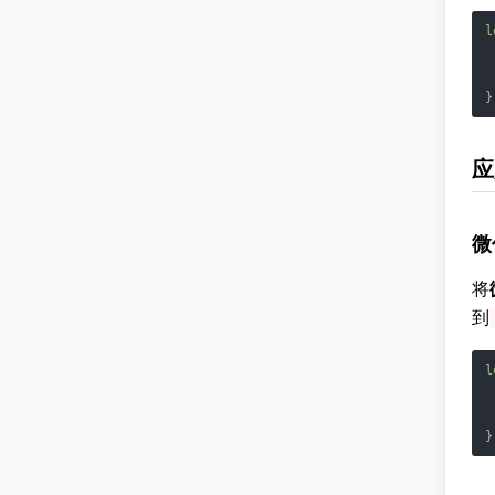
l
}
应
微
将
到
l
}