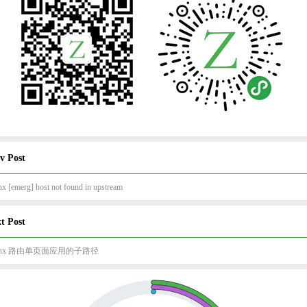
v Post
x [emerg] host not found in upstream
t Post
inx 路由单页面应用的子路径