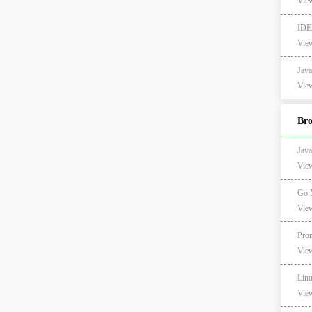
View
IDE
View
Ja
View
Br
Ja
Vie
Go
Vie
Pro
Vie
Lin
Vie