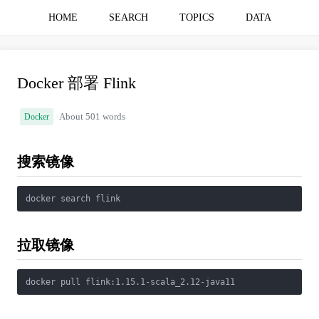
HOME
SEARCH
TOPICS
DATA
Docker 部署 Flink
Docker
About 501 words
搜索镜像
docker search flink
拉取镜像
docker pull flink:1.15.1-scala_2.12-java11