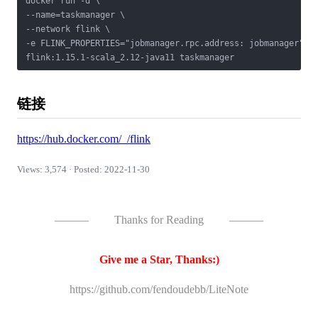
docker run -d \

--name=taskmanager \

--network flink \

-e FLINK_PROPERTIES="jobmanager.rpc.address: jobmanager" \

flink:1.15.1-scala_2.12-java11 taskmanager
链接
https://hub.docker.com/_/flink
Views: 3,574 · Posted: 2022-11-30
———
Thanks for Reading
———
Give me a Star, Thanks:)
https://github.com/fendoudebb/LiteNote