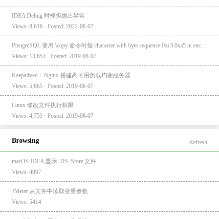
IDEA Debug 时模拟抛出异常
Views: 8,616 · Posted: 2022-08-07
PostgreSQL 使用 \copy 命令时报 character with byte sequence 0xc3 0xa5 in encoding "UTF8" has no equivalent in encoding "GBK"
Views: 13,653 · Posted: 2019-08-07
Keepalived + Nginx 搭建高可用负载均衡服务器
Views: 5,865 · Posted: 2019-08-07
Linux 修改文件执行权限
Views: 4,753 · Posted: 2019-08-07
Browsing
Refresh
macOS IDEA 显示 .DS_Store 文件
Views: 4997
JMeter 从文件中读取变量参数
Views: 5414