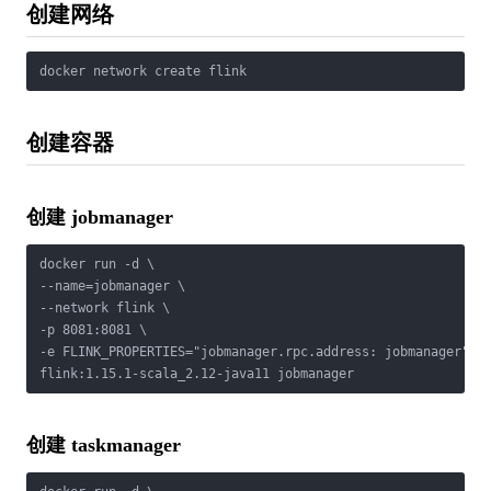
创建网络
docker network create flink
创建容器
创建 jobmanager
docker run -d \

--name=jobmanager \

--network flink \

-p 8081:8081 \

-e FLINK_PROPERTIES="jobmanager.rpc.address: jobmanager" \

flink:1.15.1-scala_2.12-java11 jobmanager
创建 taskmanager