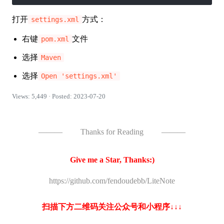
打开
方式：
settings.xml
右键
文件
pom.xml
选择
Maven
选择
Open 'settings.xml'
Views: 5,449 · Posted: 2023-07-20
———
Thanks for Reading
———
Give me a Star, Thanks:)
https://github.com/fendoudebb/LiteNote
扫描下方二维码关注公众号和小程序↓↓↓