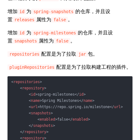
增加
为
的仓库，并且设
id
spring-snapshots
置
属性为
。
releases
false
增加
为
的仓库，并且设
id
spring-milestones
置
属性为
。
snapshots
false
配置是为了拉取
包。
repositories
jar
配置是为了拉取构建工程的插件。
pluginRepositories
<
repositories
>
<
repository
>
<
id
>
spring-milestones
</
id
>
<
name
>
Spring Milestones
</
name
>
<
url
>
https://repo.spring.io/milestone
</
url
>
<
snapshots
>
<
enabled
>
false
</
enabled
>
</
snapshots
>
</
repository
>
<
repository
>