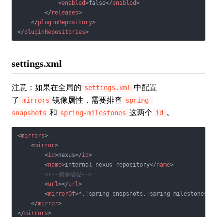
<
enabled
>
false
</
enabled
>
</
releases
>
</
pluginRepository
>
</
pluginRepositories
>
settings.xml
注意：如果在全局的
中配置
settings.xml
了
镜像属性，需要排查
mirrors
spring-
和
这两个
。
snapshots
spring-milestones
id
<
mirrors
>
<
mirror
>
<
id
>
nexus
</
id
>
<
name
>
internal nexus repository
</
name
>
<!--镜像地址-->
<
url
>
</
url
>
<
mirrorOf
>
*,!spring-snapshots,!spring-milestones,!
</
mirror
>
</
mirrors
>