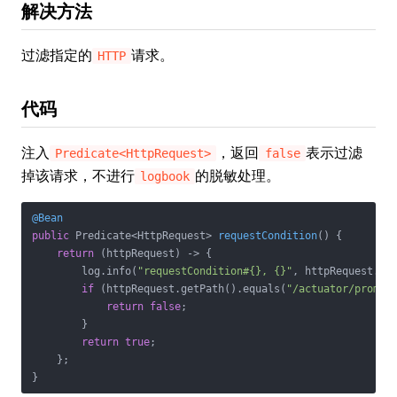
解决方法
过滤指定的
请求。
HTTP
代码
注入
，返回
表示过滤
Predicate<HttpRequest>
false
掉该请求，不进行
的脱敏处理。
logbook
@Bean
public
 Predicate<HttpRequest> 
requestCondition
()
{

return
 (httpRequest) -> {

        log.info(
"requestCondition#{}, {}"
, httpRequest.get
if
 (httpRequest.getPath().equals(
"/actuator/promet
return
false
;

        }

return
true
;

    };

}