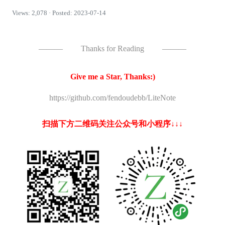
Views: 2,078 · Posted: 2023-07-14
———
Thanks for Reading
———
Give me a Star, Thanks:)
https://github.com/fendoudebb/LiteNote
扫描下方二维码关注公众号和小程序↓↓↓