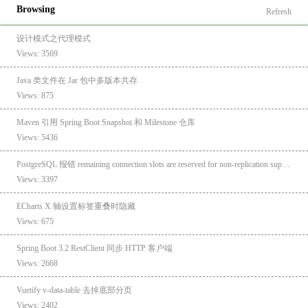
Browsing
Refresh
设计模式之代理模式
Views: 3569
Java 类文件在 Jar 包中多版本共存
Views: 875
Maven 引用 Spring Boot Snapshot 和 Milestone 仓库
Views: 5436
PostgreSQL 报错 remaining connection slots are reserved for non-replication superuser connections
Views: 3397
ECharts X 轴设置标签重叠时隐藏
Views: 675
Spring Boot 3.2 RestClient 同步 HTTP 客户端
Views: 2668
Vuetify v-data-table 去掉底部分页
Views: 2402