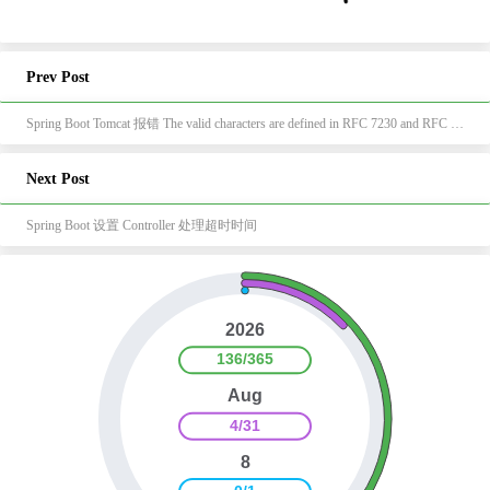
Prev Post
Spring Boot Tomcat 报错 The valid characters are defined in RFC 7230 and RFC 3986
Next Post
Spring Boot 设置 Controller 处理超时时间