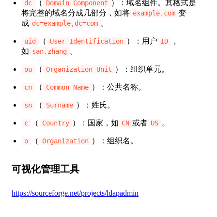
（
）：域名组件。其格式是
dc
Domain Component
将完整的域名分成几部分，如将
变
example.com
成
。
dc=example,dc=com
（
）：用户
，
uid
User Identification
ID
如
。
san.zhang
（
）：组织单元。
ou
Organization Unit
（
）：公共名称。
cn
Common Name
（
）：姓氏。
sn
Surname
（
）：国家，如
或者
。
c
Country
CN
US
（
）：组织名。
o
Organization
可视化管理工具
https://sourceforge.net/projects/ldapadmin