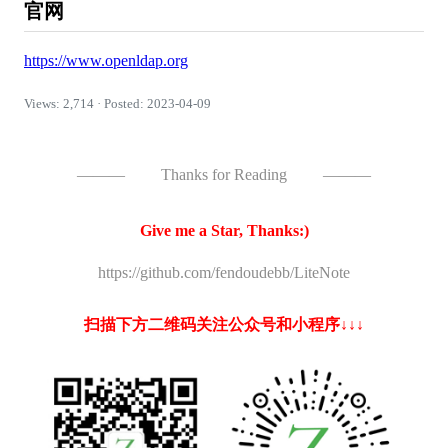
官网
https://www.openldap.org
Views: 2,714 · Posted: 2023-04-09
———
Thanks for Reading
———
Give me a Star, Thanks:)
https://github.com/fendoudebb/LiteNote
扫描下方二维码关注公众号和小程序↓↓↓