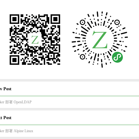
v Post
ker 部署 OpenLDAP
t Post
ker 部署 Alpine Linux