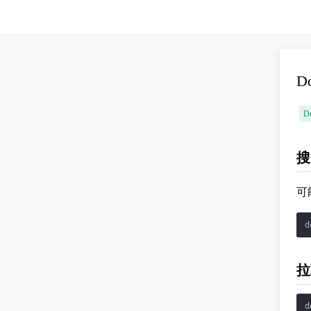
D
D
搜
可
拉