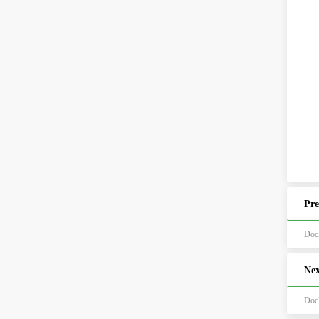
Pre
Doc
Nex
Doc