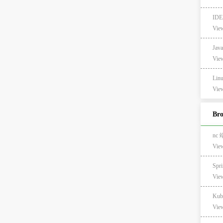
ID
View
Ja
View
Li
View
Br
nc
Vie
Sp
Vie
Kub
Vie