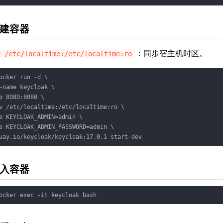
建容器
：同步宿主机时区。
v /etc/localtime:/etc/localtime:ro
ocker run -d \

-name keycloak \

p 8080:8080 \

v /etc/localtime:/etc/localtime:ro \

e KEYCLOAK_ADMIN=admin \

e KEYCLOAK_ADMIN_PASSWORD=admin \

入容器