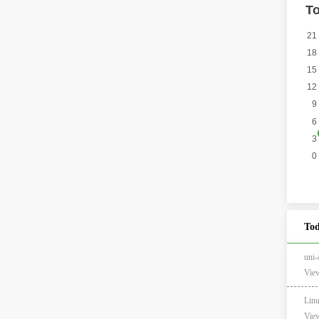
Tod
un
View
Li
View