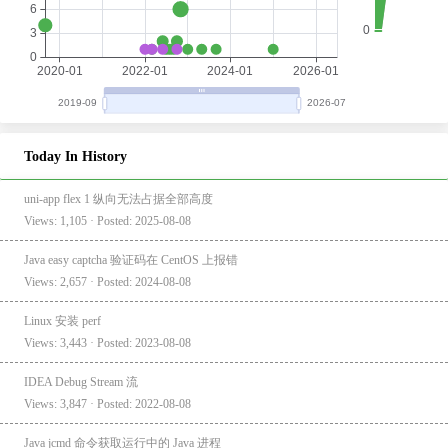
Today In History
uni-app flex 1 纵向无法占据全部高度
Views: 1,105 · Posted: 2025-08-08
Java easy captcha 验证码在 CentOS 上报错
Views: 2,657 · Posted: 2024-08-08
Linux 安装 perf
Views: 3,443 · Posted: 2023-08-08
IDEA Debug Stream 流
Views: 3,847 · Posted: 2022-08-08
Java jcmd 命令获取运行中的 Java 进程