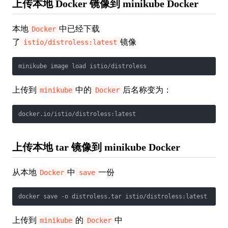
上传本地 Docker 镜像到 minikube Docker
本地
中已经下载
Docker
了
镜像
istio/distroless:latest
minikube image load istio/distroless
上传到
中的
后名称变为：
minikube
Docker
docker.io/istio/distroless:latest
上传本地 tar 镜像到 minikube Docker
从本地
中
一份
Docker
save
docker save -o distroless.tar istio/distroless:latest
上传到
的
中
minikube
Docker