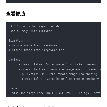
查看帮助
PS C:\> minikube image load -h

Load a image into minikube

Examples:

minikube image load imageName

minikube image load imageName.tar

Options:

      --daemon=false: Cache image from docker daemon

      --overwrite=true: Overwrite image even if same image:
      --pull=false: Pull the remote image (no caching)

      --remote=false: Cache image from remote registry

Usage:

  minikube image load IMAGE | ARCHIVE | - [flags] [options