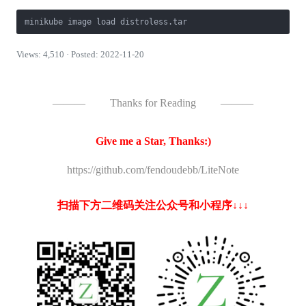
minikube image load distroless.tar
Views: 4,510 · Posted: 2022-11-20
———
Thanks for Reading
———
Give me a Star, Thanks:)
https://github.com/fendoudebb/LiteNote
扫描下方二维码关注公众号和小程序↓↓↓