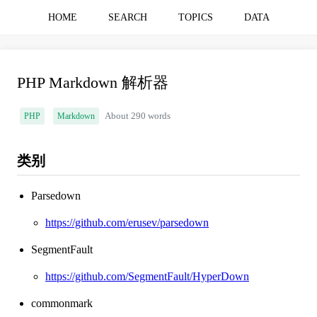
HOME
SEARCH
TOPICS
DATA
PHP Markdown 解析器
PHP
Markdown
About 290 words
类别
Parsedown
https://github.com/erusev/parsedown
SegmentFault
https://github.com/SegmentFault/HyperDown
commonmark