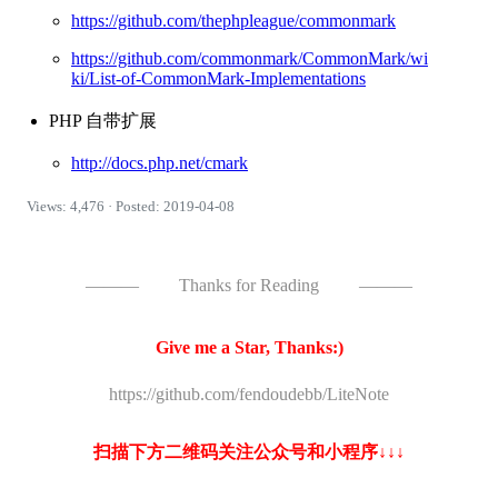
https://github.com/thephpleague/commonmark
https://github.com/commonmark/CommonMark/wi
ki/List-of-CommonMark-Implementations
PHP 自带扩展
http://docs.php.net/cmark
Views: 4,476 · Posted: 2019-04-08
———
Thanks for Reading
———
Give me a Star, Thanks:)
https://github.com/fendoudebb/LiteNote
扫描下方二维码关注公众号和小程序↓↓↓