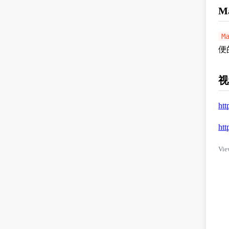
Ma
M
便
视
ht
ht
Vie