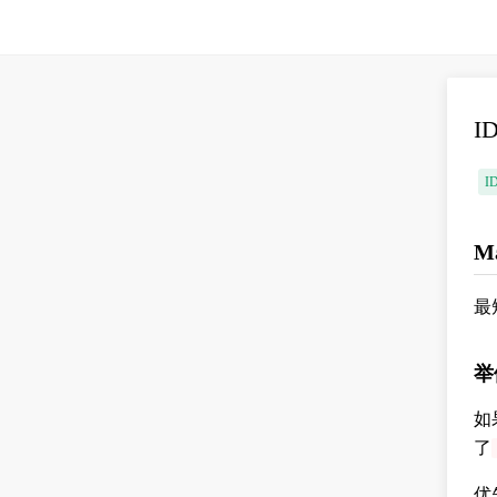
I
I
M
最
举
如
了
优