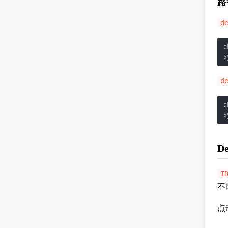
路
d
a
x
d
a
x
De
I
不
点