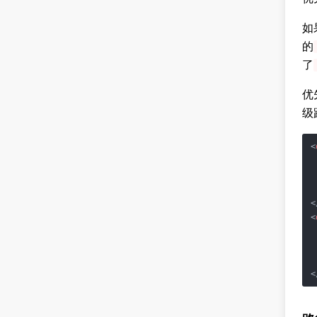
如
的
了
优
级
<
<
<
<