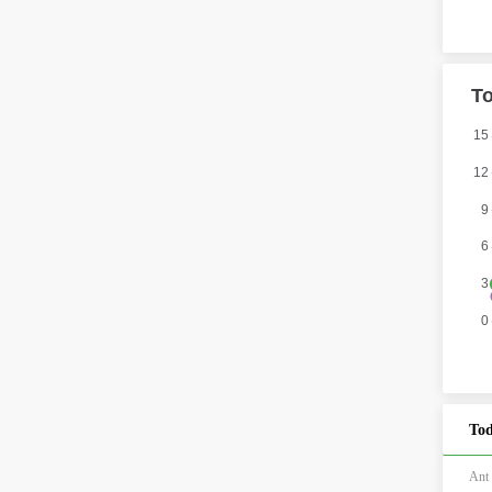
Tod
Ant