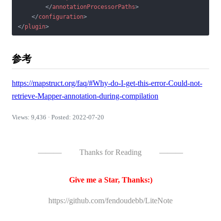
</
annotationProcessorPaths
>
</
configuration
>
</
plugin
>
参考
https://mapstruct.org/faq/#Why-do-I-get-this-error-Could-not-
retrieve-Mapper-annotation-during-compilation
Views: 9,436 · Posted: 2022-07-20
———
Thanks for Reading
———
Give me a Star, Thanks:)
https://github.com/fendoudebb/LiteNote