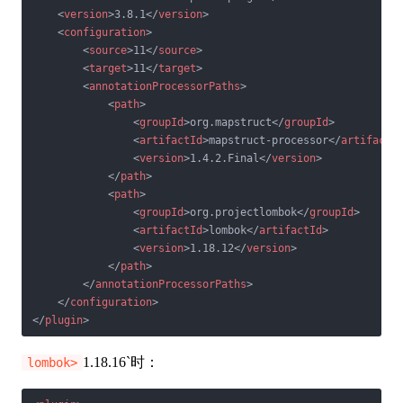
<
version
>
3.8.1
</
version
>
<
configuration
>
<
source
>
11
</
source
>
<
target
>
11
</
target
>
<
annotationProcessorPaths
>
<
path
>
<
groupId
>
org.mapstruct
</
groupId
>
<
artifactId
>
mapstruct-processor
</
artifactI
<
version
>
1.4.2.Final
</
version
>
</
path
>
<
path
>
<
groupId
>
org.projectlombok
</
groupId
>
<
artifactId
>
lombok
</
artifactId
>
<
version
>
1.18.12
</
version
>
</
path
>
</
annotationProcessorPaths
>
</
configuration
>
</
plugin
>
1.18.16`时：
lombok>