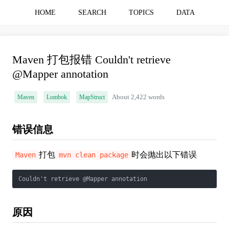
HOME
SEARCH
TOPICS
DATA
Maven 打包报错 Couldn't retrieve
@Mapper annotation
Maven
Lombok
MapStruct
About 2,422 words
错误信息
打包
时会抛出以下错误
Maven
mvn clean package
Couldn't retrieve @Mapper annotation
原因