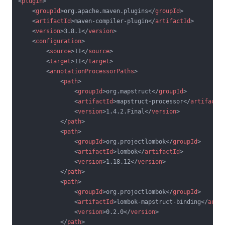
<
plugin
>
<
groupId
>
org.apache.maven.plugins
</
groupId
>
<
artifactId
>
maven-compiler-plugin
</
artifactId
>
<
version
>
3.8.1
</
version
>
<
configuration
>
<
source
>
11
</
source
>
<
target
>
11
</
target
>
<
annotationProcessorPaths
>
<
path
>
<
groupId
>
org.mapstruct
</
groupId
>
<
artifactId
>
mapstruct-processor
</
artifactI
<
version
>
1.4.2.Final
</
version
>
</
path
>
<
path
>
<
groupId
>
org.projectlombok
</
groupId
>
<
artifactId
>
lombok
</
artifactId
>
<
version
>
1.18.12
</
version
>
</
path
>
<
path
>
<
groupId
>
org.projectlombok
</
groupId
>
<
artifactId
>
lombok-mapstruct-binding
</
arti
<
version
>
0.2.0
</
version
>
</
path
>