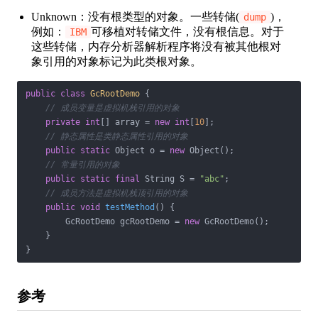
Unknown：没有根类型的对象。一些转储(
)，
dump
例如：
可移植对转储文件，没有根信息。对于
IBM
这些转储，内存分析器解析程序将没有被其他根对
象引用的对象标记为此类根对象。
public
class
GcRootDemo
{

// 成员变量是虚拟机栈引用的对象
private
int
[] array = 
new
int
[
10
];

// 静态属性是类静态属性引用的对象
public
static
 Object o = 
new
 Object();

// 常量引用的对象
public
static
final
 String S = 
"abc"
;

// 成员方法是虚拟机栈顶引用的对象
public
void
testMethod
()
{

        GcRootDemo gcRootDemo = 
new
 GcRootDemo();

    }

}
参考