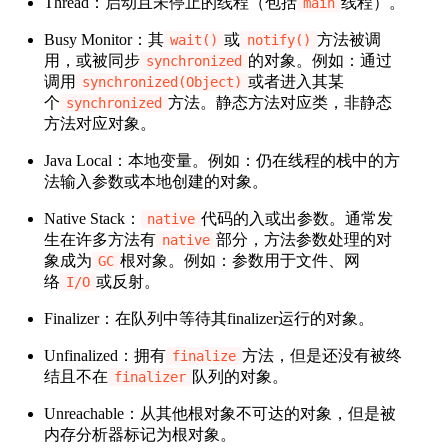
Thread：启动且未停止的线程（包括
线程）。
main
Busy Monitor：其
或
方法被调
wait()
notify()
用，或被同步
的对象。例如：通过
synchronized
调用
或者进入其某
synchronized(Object)
个
方法。静态方法对应类，非静态
synchronized
方法对应对象。
Java Local：本地变量。例如：仍在线程的栈中的方
法输入参数或本地创建的对象。
Native Stack：
代码的入或出参数。通常发
native
生在许多方法有
部分，方法参数处理的对
native
象成为
根对象。例如：参数用于文件、网
GC
络
或反射。
I/O
Finalizer：在队列中等待其finalizer运行的对象。
Unfinalized：拥有
方法，但是还没有被终
finalize
结且不在
队列的对象。
finalizer
Unreachable：从其他根对象不可达的对象，但是被
内存分析器标记为根对象。