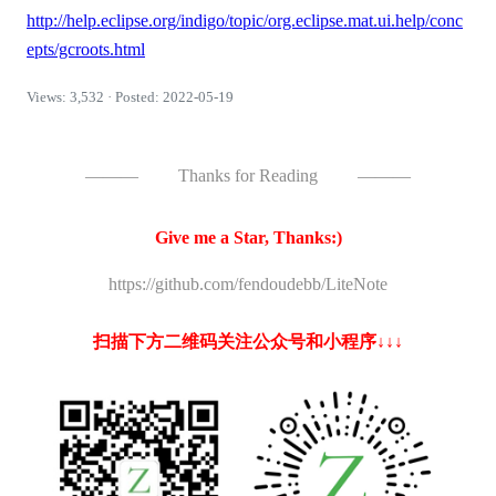
http://help.eclipse.org/indigo/topic/org.eclipse.mat.ui.help/conc
epts/gcroots.html
Views: 3,532 · Posted: 2022-05-19
———
Thanks for Reading
———
Give me a Star, Thanks:)
https://github.com/fendoudebb/LiteNote
扫描下方二维码关注公众号和小程序↓↓↓