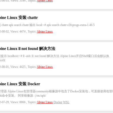
-08-03, Views: 3144 , Topics:
Alpine Linux
pine Linux 安装 chattr
hattr apk search chattr 输出 local:~# apk search chattr e2fsprogs-extra-1.46.5
-08-02, Views: 4474 , Topics:
Alpine Linux
pine Linux ll not found 解决方法
示 localhost:~# ll -ash: ll: not found 解决方法 Alpine Linux开启Shell窗口后会默认执
ofil
-08-01, Views: 4425 , Topics:
Alpine Linux
pine Linux 安装 Docker
理器 Alpine Linux包管理器community镜像源中包含了Docker安装包，可直接使用包
pk命令安装。 阿里镜像源（/etc/apk/
-07-29, Views: 8866 , Topics:
Alpine Linux
Docker
WSL