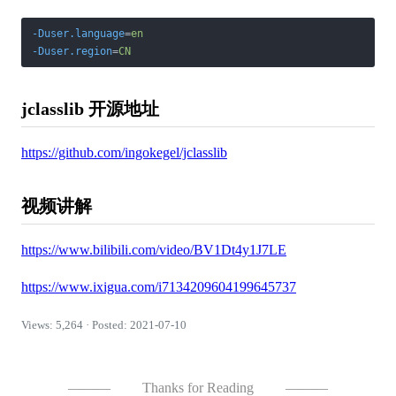
-Duser.language
=
en
-Duser.region
=
CN
jclasslib 开源地址
https://github.com/ingokegel/jclasslib
视频讲解
https://www.bilibili.com/video/BV1Dt4y1J7LE
https://www.ixigua.com/i7134209604199645737
Views: 5,264 · Posted: 2021-07-10
———
Thanks for Reading
———