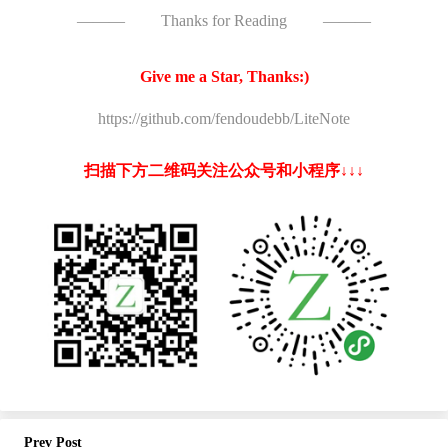
———
Thanks for Reading
———
Give me a Star, Thanks:)
https://github.com/fendoudebb/LiteNote
扫描下方二维码关注公众号和小程序↓↓↓
Prev Post