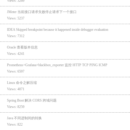
Views: 3269
JMeter 当前接口请求失败停止请求下一个接口
Views: 5237
IDEA Skipped breakpoint because it happened inside debugger evaluation
Views: 7312
Oracle 查看版本信息
Views: 4241
Prometheus+Grafana+blackbox_exporter 监控 HTTP TCP PING ICMP
Views: 6597
Linux 命令之解压缩
Views: 4071
Spring Boot 解决 CORS 跨域问题
Views: 8259
Java 不同进制间的转换
Views: 822