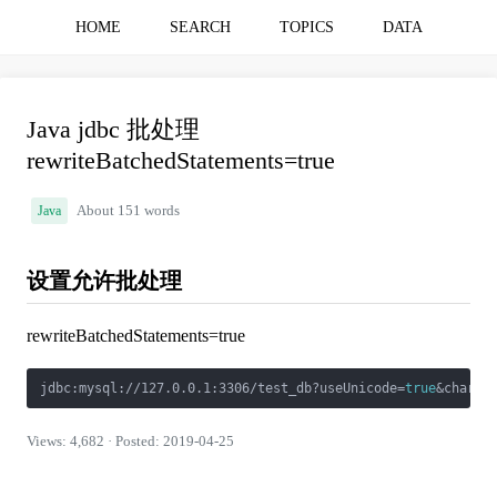
HOME
SEARCH
TOPICS
DATA
Java jdbc 批处理
rewriteBatchedStatements=true
Java
About 151 words
设置允许批处理
rewriteBatchedStatements=true
jdbc:mysql://127.0.0.1:3306/test_db?useUnicode=
true
&charac
Views: 4,682 · Posted: 2019-04-25