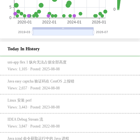
Today In History
uni-app flex 1 纵向无法占据全部高度
Views: 1,105 · Posted: 2025-08-08
Java easy captcha 验证码在 CentOS 上报错
Views: 2,657 · Posted: 2024-08-08
Linux 安装 perf
Views: 3,443 · Posted: 2023-08-08
IDEA Debug Stream 流
Views: 3,847 · Posted: 2022-08-08
Java jcmd 命令获取运行中的 Java 进程