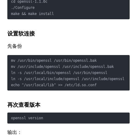
cd openssl-1.1.0c

./Configure

make && make install
设置软连接
先备份
mv /usr/bin/openssl /usr/bin/openssl.bak

mv /usr/include/openssl /usr/include/openssl.bak

ln -s /usr/local/bin/openssl /usr/bin/openssl

ln -s /usr/local/include/openssl /usr/include/openssl

echo "/usr/local/lib" >> /etc/ld.so.conf
再次查看版本
openssl version
输出：