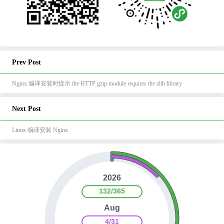
Prev Post
Nginx 编译安装时提示 the HTTP gzip module requires the zlib library
Next Post
Linux 编译安装 Nginx