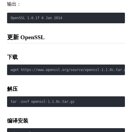
输出：
OpenSSL 1.0.1f 6 Jan 2014
更新 OpenSSL
下载
wget https://www.openssl.org/source/openssl-1.1.0c.tar.gz
解压
tar -zxvf openssl-1.1.0c.tar.gz
编译安装