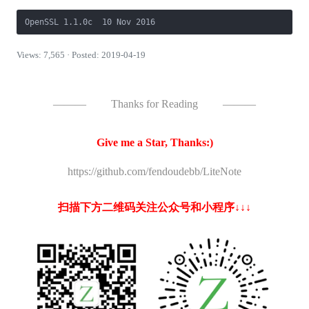
OpenSSL 1.1.0c  10 Nov 2016
Views: 7,565 · Posted: 2019-04-19
———
Thanks for Reading
———
Give me a Star, Thanks:)
https://github.com/fendoudebb/LiteNote
扫描下方二维码关注公众号和小程序↓↓↓