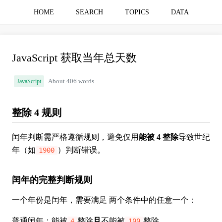
HOME
SEARCH
TOPICS
DATA
JavaScript 获取当年总天数
JavaScript
About 406 words
整除 4 规则
闰年判断需严格遵循规则，避免仅用
能被 4 整除
导致世纪
年（如
）判断错误。
1900
闰年的完整判断规则
一个年份是闰年，需要满足 两个条件中的任意一个：
普通闰年：能被
整除
且
不能被
整除
4
100