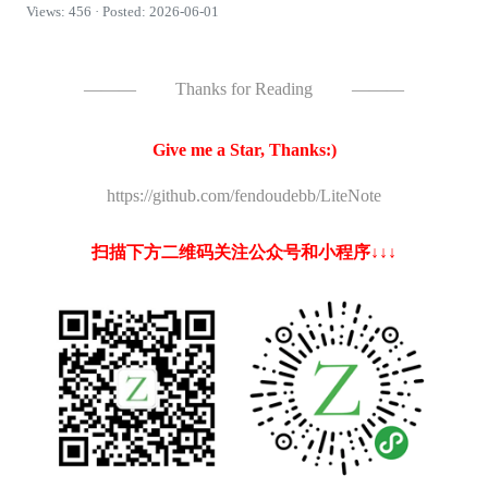
Views: 456 · Posted: 2026-06-01
———
Thanks for Reading
———
Give me a Star, Thanks:)
https://github.com/fendoudebb/LiteNote
扫描下方二维码关注公众号和小程序↓↓↓