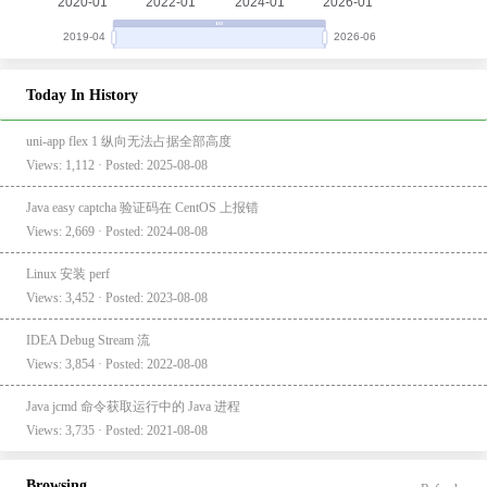
Today In History
uni-app flex 1 纵向无法占据全部高度
Views: 1,112 · Posted: 2025-08-08
Java easy captcha 验证码在 CentOS 上报错
Views: 2,669 · Posted: 2024-08-08
Linux 安装 perf
Views: 3,452 · Posted: 2023-08-08
IDEA Debug Stream 流
Views: 3,854 · Posted: 2022-08-08
Java jcmd 命令获取运行中的 Java 进程
Views: 3,735 · Posted: 2021-08-08
Browsing