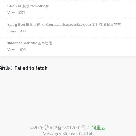
GraalVM 安装 native-image
Views: 3271
Spring Boot 批量上传 FileCountLimitExceededException 文件数量超出异常
Views: 1400
uni-app wu-calendar 基本使用
Views: 1890
©2026
沪ICP备18012661号-1
阿里云
Messages
Sitemap
GitHub