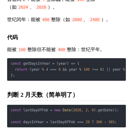
（如
、
）。
2024
2028
世纪闰年：能被
整除（如
、
）。
400
2000
2400
代码
能被
整除但不能被
整除：世纪平年。
100
400
const
 getDaysInYear = 
(
year
) =>
 {

return
 (year % 
4
 === 
0
 && year % 
100
 !== 
0
) || year % 
40
判断 2 月天数（简单明了）
const
 lastDayOfFeb = 
new
Date
(
2026
, 
2
, 
0
).getDate();

const
 daysInYear = lastDayOfFeb === 
29
 ? 
366
 : 
365