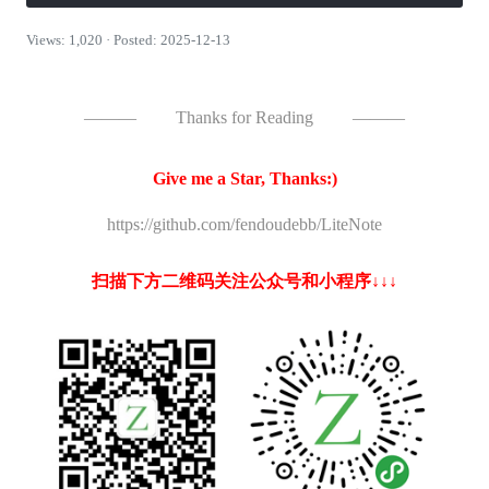
Views: 1,020 · Posted: 2025-12-13
———
Thanks for Reading
———
Give me a Star, Thanks:)
https://github.com/fendoudebb/LiteNote
扫描下方二维码关注公众号和小程序↓↓↓