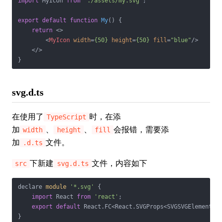
import
 MyIcon 
from
"./assets/my.svg"
;

export
default
function
My
(
) 
{

return
<>
<
MyIcon
width
=
{50}
height
=
{50}
fill
=
"blue"
/>
</>
svg.d.ts
在使用了
时，在添
TypeScript
加
、
、
会报错，需要添
width
height
fill
加
文件。
.d.ts
下新建
文件，内容如下
src
svg.d.ts
declare 
module
'*.svg'
 {

import
 React 
from
'react'
;

export
default
 React.FC<React.SVGProps<SVGSVGElement>>
