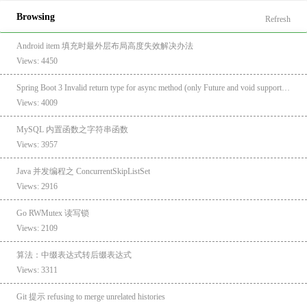
Browsing
Refresh
Android item 填充时最外层布局高度失效解决办法
Views: 4450
Spring Boot 3 Invalid return type for async method (only Future and void supported): class java.lang.Boolean
Views: 4009
MySQL 内置函数之字符串函数
Views: 3957
Java 并发编程之 ConcurrentSkipListSet
Views: 2916
Go RWMutex 读写锁
Views: 2109
算法：中缀表达式转后缀表达式
Views: 3311
Git 提示 refusing to merge unrelated histories