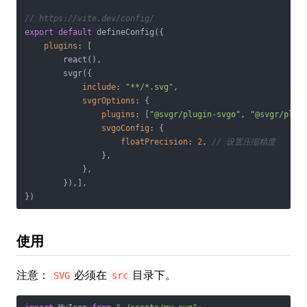
// https://vite.dev/config/
export
default
 defineConfig({

plugins
: [

        react(),

        svgr({

include
: 
"**/*.svg"
,

svgrOptions
: {

plugins
: [
"@svgr/plugin-svgo"
, 
"@svgr/plug
svgoConfig
: {

floatPrecision
: 
2
, 
// 设置压缩精度
                },

            },

        }),],

使用
注意：
必须在
目录下。
SVG
src