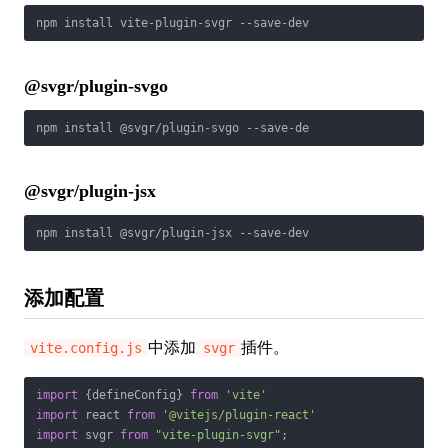
@svgr/plugin-svgo
@svgr/plugin-jsx
添加配置
中添加
插件。
vite.config.js
svgr
import
 {defineConfig} 
from
'vite'
import
 react 
from
'@vitejs/plugin-react'
import
 svgr 
from
"vite-plugin-svgr"
;
