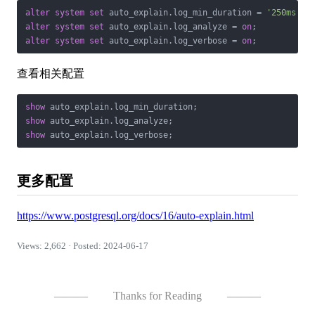
alter
system
set
 auto_explain.log_min_duration 
=
'250ms'
alter
system
set
 auto_explain.log_analyze 
=
on
alter
system
set
 auto_explain.log_verbose 
=
on
查看相关配置
show
show
show
更多配置
https://www.postgresql.org/docs/16/auto-explain.html
Views: 2,662 · Posted: 2024-06-17
———
Thanks for Reading
———