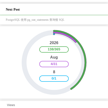
Next Post
PostgreSQL 使用 pg_stat_statements 查询慢 SQL