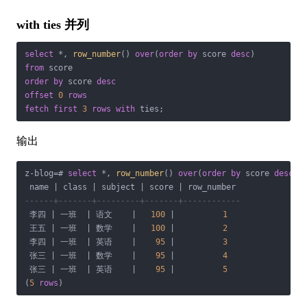
with ties 并列
select
*
, 
row_number
() 
over
(
order
by
 score 
desc
from
order
by
 score 
desc
offset
0
rows
fetch
first
3
rows
with
 ties;
输出
z
-
blog
=
# 
select
*
, 
row_number
() 
over
(
order
by
 score 
desc
) 
 name 
|
 class 
|
 subject 
|
 score 
|
------+-------+---------+-------+------------
 李四 
|
 一班  
|
 语文    
|
100
|
1
 王五 
|
 一班  
|
 数学    
|
100
|
2
 李四 
|
 一班  
|
 英语    
|
95
|
3
 张三 
|
 一班  
|
 数学    
|
95
|
4
 张三 
|
 一班  
|
 英语    
|
95
|
5
(
5
rows
)