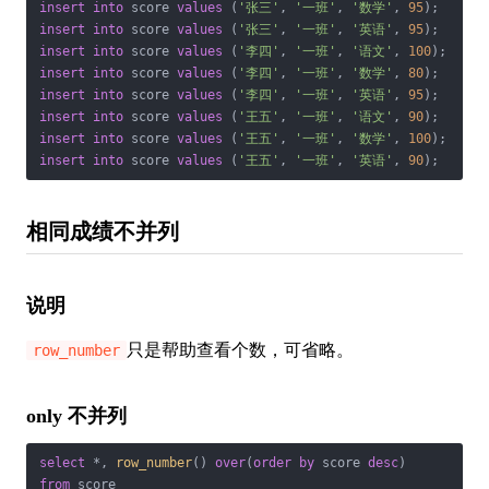
insert
into
 score 
values
 (
'张三'
, 
'一班'
, 
'数学'
, 
95
insert
into
 score 
values
 (
'张三'
, 
'一班'
, 
'英语'
, 
95
insert
into
 score 
values
 (
'李四'
, 
'一班'
, 
'语文'
, 
100
insert
into
 score 
values
 (
'李四'
, 
'一班'
, 
'数学'
, 
80
insert
into
 score 
values
 (
'李四'
, 
'一班'
, 
'英语'
, 
95
insert
into
 score 
values
 (
'王五'
, 
'一班'
, 
'语文'
, 
90
insert
into
 score 
values
 (
'王五'
, 
'一班'
, 
'数学'
, 
100
insert
into
 score 
values
 (
'王五'
, 
'一班'
, 
'英语'
, 
90
);
相同成绩不并列
说明
只是帮助查看个数，可省略。
row_number
only 不并列
select
*
, 
row_number
() 
over
(
order
by
 score 
desc
from