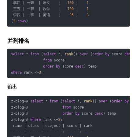
 李四 
|
 一班  
|
 语文    
|
100
|
1
 王五 
|
 一班  
|
 数学    
|
100
|
1
 李四 
|
 一班  
|
 英语    
|
95
|
3
(
3
rows
)
并列排名
select
*
from
 (
select
*
, 
rank
() 
over
 (
order
by
 score 
desc
) 
from
 score

order
by
 score 
desc
where
 rank 
<=
3
;
输出
z
-
blog
=
# 
select
*
from
 (
select
*
, 
rank
() 
over
 (
order
by
 sc
z
-
blog(#                
from
 score

z
-
blog(#                
order
by
 score 
desc
) temp

z
-
blog
-
# 
where
 rank 
<=
3
;

 name 
|
 class 
|
 subject 
|
 score 
|
------+-------+---------+-------+------