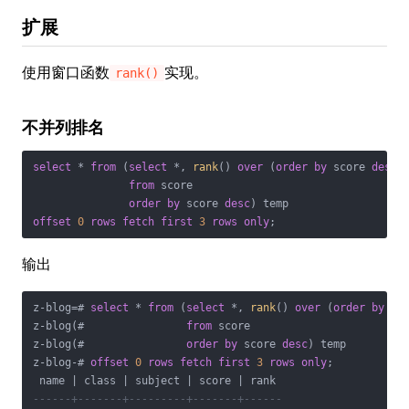
扩展
使用窗口函数
实现。
rank()
不并列排名
select
*
from
 (
select
*
, 
rank
() 
over
 (
order
by
 score 
desc
) 
from
 score

order
by
 score 
desc
offset
0
rows
fetch
first
3
rows
only
;
输出
z
-
blog
=
# 
select
*
from
 (
select
*
, 
rank
() 
over
 (
order
by
 sc
z
-
blog(#                
from
 score

z
-
blog(#                
order
by
 score 
desc
) temp

z
-
blog
-
# 
offset
0
rows
fetch
first
3
rows
only
;

 name 
|
 class 
|
 subject 
|
 score 
|
------+-------+---------+-------+------