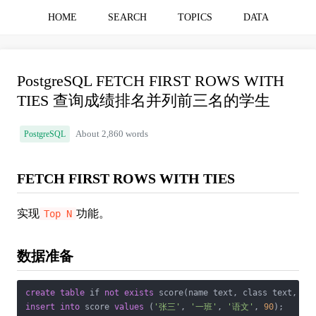
HOME
SEARCH
TOPICS
DATA
PostgreSQL FETCH FIRST ROWS WITH
TIES 查询成绩排名并列前三名的学生
PostgreSQL
About 2,860 words
FETCH FIRST ROWS WITH TIES
实现
功能。
Top N
数据准备
create
table
 if 
not
exists
 score(name text, class text, su
insert
into
 score 
values
 (
'张三'
, 
'一班'
, 
'语文'
, 
90