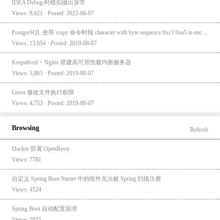
IDEA Debug 时模拟抛出异常
Views: 8,621 · Posted: 2022-08-07
PostgreSQL 使用 \copy 命令时报 character with byte sequence 0xc3 0xa5 in encoding "UTF8" has no equivalent in encoding "GBK"
Views: 13,654 · Posted: 2019-08-07
Keepalived + Nginx 搭建高可用负载均衡服务器
Views: 5,865 · Posted: 2019-08-07
Linux 修改文件执行权限
Views: 4,753 · Posted: 2019-08-07
Browsing
Refresh
Docker 部署 OpenResty
Views: 7781
自定义 Spring Boot Starter 中的组件无法被 Spring 扫描注册
Views: 4524
Spring Boot 自动配置原理
Views: 3935