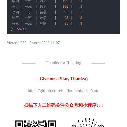
 李四 
|
 一班  
|
 语文    
|
100
|
1
 王五 
|
 一班  
|
 数学    
|
100
|
1
 李四 
|
 一班  
|
 英语    
|
95
|
3
 张三 
|
 一班  
|
 数学    
|
95
|
3
 张三 
|
 一班  
|
 英语    
|
95
|
3
(
5
rows
)
Views: 1,989 · Posted: 2023-11-07
———
Thanks for Reading
———
Give me a Star, Thanks:)
https://github.com/fendoudebb/LiteNote
扫描下方二维码关注公众号和小程序↓↓↓