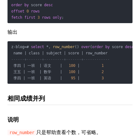
order
by
 score 
desc
offset
0
rows
fetch
first
3
rows
only
;
输出
z
-
blog
=
# 
select
*
, 
row_number
() 
over
(
order
by
 score 
desc
) 
 name 
|
 class 
|
 subject 
|
 score 
|
------+-------+---------+-------+------------
 李四 
|
 一班  
|
 语文    
|
100
|
1
 王五 
|
 一班  
|
 数学    
|
100
|
2
 李四 
|
 一班  
|
 英语    
|
95
|
3
相同成绩并列
说明
只是帮助查看个数，可省略。
row_number