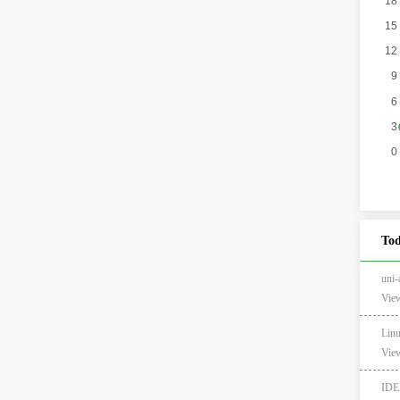
Tod
un
View
Li
View
ID