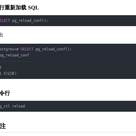
行重新加载 SQL
ELECT
 pg_reload_conf();
出
ostgres
=
# 
SELECT
 pg_reload_conf();

---------------
t

1
 行记录)
令行
g_ctl reload
注