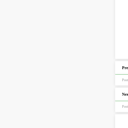
Pre
Po
Nex
Po