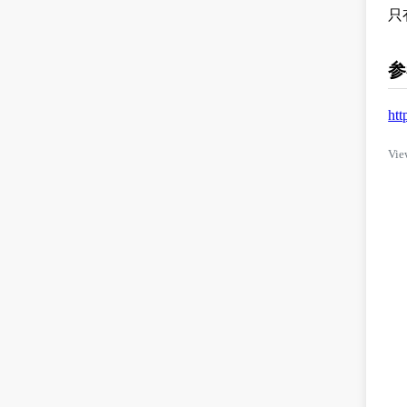
只
参
htt
Vie