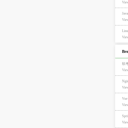
View
Ja
View
Li
View
Br
软
Vie
Ng
Vie
Vu
Vie
Spr
Vie