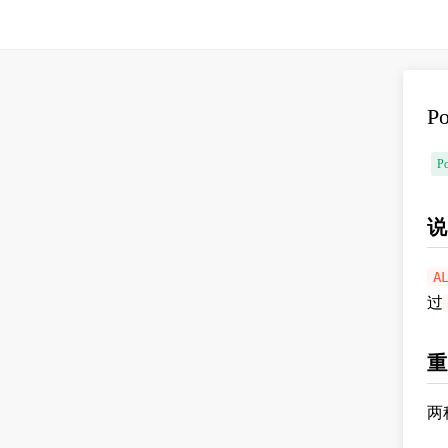
P
P
说
A
过
重
两