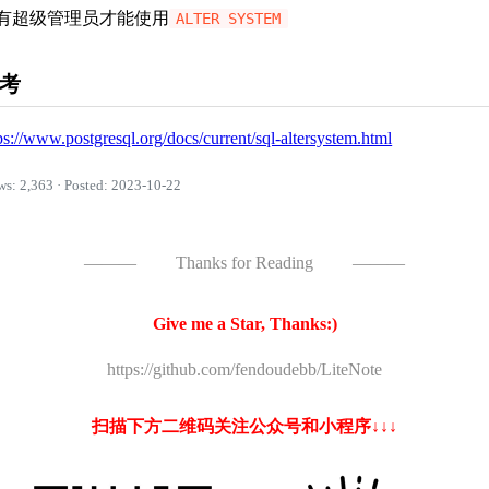
有超级管理员才能使用
ALTER SYSTEM
考
ps://www.postgresql.org/docs/current/sql-altersystem.html
ws: 2,363 · Posted: 2023-10-22
———
Thanks for Reading
———
Give me a Star, Thanks:)
https://github.com/fendoudebb/LiteNote
扫描下方二维码关注公众号和小程序↓↓↓