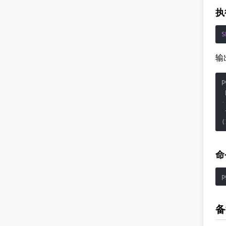
执
S
输
p
-
 
(
命
p
备